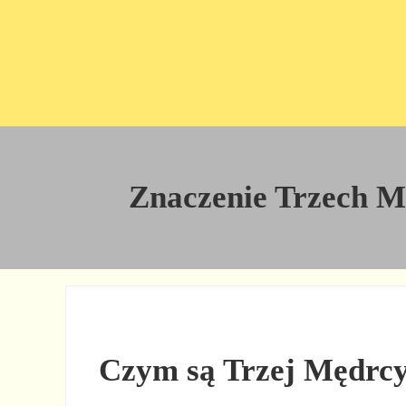
Przejdź do treści
Skip to site footer
Znaczenie Trzech Mę
Czym są Trzej Mędrcy