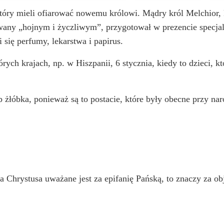
który mieli ofiarować nowemu królowi. Mądry król Melchior, k
zwany „hojnym i życzliwym”, przygotował w prezencie specjaln
 się perfumy, lekarstwa i papirus.
rych krajach, np. w Hiszpanii, 6 stycznia, kiedy to dzieci, k
 żłóbka, ponieważ są to postacie, które były obecne przy nar
 Chrystusa uważane jest za epifanię Pańską, to znaczy za o