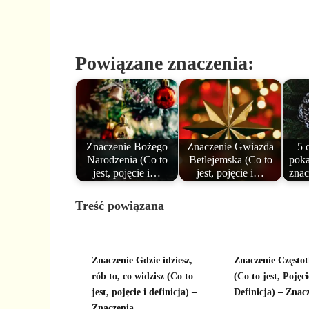
Powiązane znaczenia:
Znaczenie Bożego
Znaczenie Gwiazda
5 
Narodzenia (Co to
Betlejemska (Co to
poka
jest, pojęcie i…
jest, pojęcie i…
zna
Treść powiązana
Znaczenie Gdzie idziesz,
Znaczenie Częstot
rób to, co widzisz (Co to
(Co to jest, Pojęci
jest, pojęcie i definicja) –
Definicja) – Znac
Znaczenia