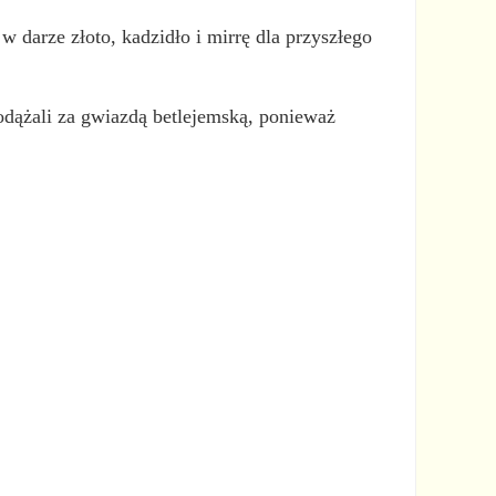
w darze złoto, kadzidło i mirrę dla przyszłego
dążali za gwiazdą betlejemską, ponieważ