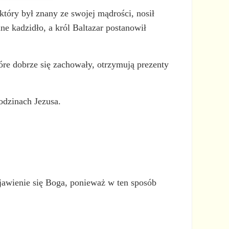
tóry był znany ze swojej mądrości, nosił
e kadzidło, a król Baltazar postanowił
tóre dobrze się zachowały, otrzymują prezenty
odzinach Jezusa.
bjawienie się Boga, ponieważ w ten sposób