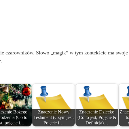
sie czarowników. Słowo „magik” w tym kontekście ma swoje
.
czenie Bożego
Znaczenie Nowy
Znaczenie Dziecko
Znac
odzenia (Co to
Testament (Czym jest,
(Co to jest, Pojęcie &
to
st, pojęcie i…
Pojęcie i…
Definicja)…