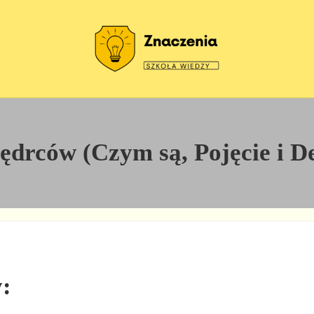
Szkoła wiedzy
Znaczenia
drców (Czym są, Pojęcie i De
: