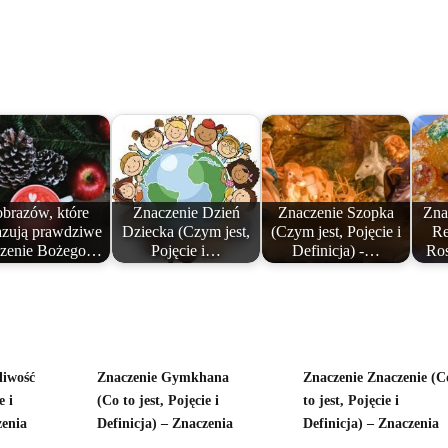
obrazów, które
Znaczenie Dzień
Znaczenie Szopka
Zna
zują prawdziwe
Dziecka (Czym jest,
(Czym jest, Pojęcie i
Re
czenie Bożego…
Pojęcie i…
Definicja) -…
Ro
liwość
Znaczenie Gymkhana
Znaczenie Znaczenie (C
e i
(Co to jest, Pojęcie i
to jest, Pojęcie i
zenia
Definicja) – Znaczenia
Definicja) – Znaczenia