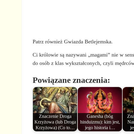
Patrz również Gwiazda Betlejemska.
Ci królowie są nazywani „magami” nie w sen
do osób z klas wykształconych, czyli mędrców
Powiązane znaczenia:
Znaczenie Droga
Ganesha (bóg
Zna
Krzyżowa (lub Droga
hinduizmu): kim jest,
Nar
Krzyżowa) (Co to…
jego historia i…
je