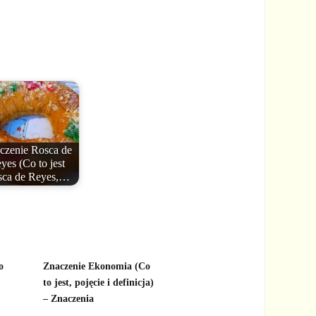
czenie Rosca de
yes (Co to jest
sca de Reyes,…
o
Znaczenie Ekonomia (Co
to jest, pojęcie i definicja)
– Znaczenia