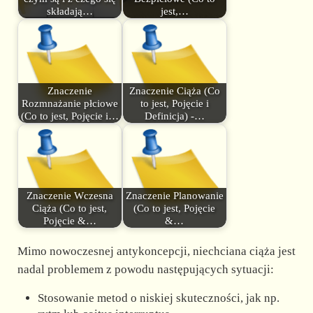
składają…
jest,…
Znaczenie
Znaczenie Ciąża (Co
Rozmnażanie płciowe
to jest, Pojęcie i
(Co to jest, Pojęcie i…
Definicja) -…
Znaczenie Wczesna
Znaczenie Planowanie
Ciąża (Co to jest,
(Co to jest, Pojęcie
Pojęcie &…
&…
Mimo nowoczesnej antykoncepcji, niechciana ciąża jest
nadal problemem z powodu następujących sytuacji:
Stosowanie metod o niskiej skuteczności, jak np.