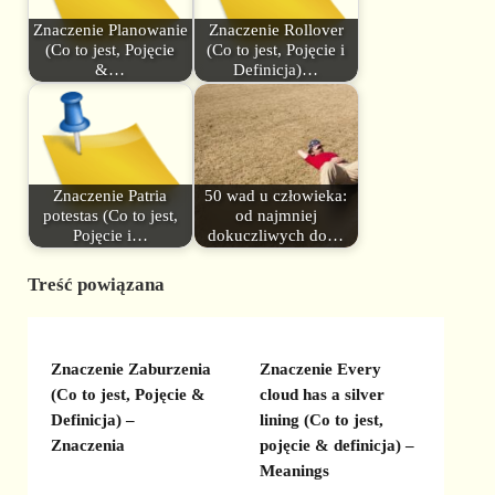
Znaczenie Planowanie
Znaczenie Rollover
(Co to jest, Pojęcie
(Co to jest, Pojęcie i
&…
Definicja)…
Znaczenie Patria
50 wad u człowieka:
potestas (Co to jest,
od najmniej
Pojęcie i…
dokuczliwych do…
Treść powiązana
Znaczenie Zaburzenia
Znaczenie Every
(Co to jest, Pojęcie &
cloud has a silver
Definicja) –
lining (Co to jest,
Znaczenia
pojęcie & definicja) –
Meanings