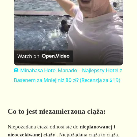
a
y
V
Watch on
i
🏨 Minahasa Hotel Manado – Najlepszy Hotel z
Basenem za Mniej niż 80 zł? (Recenzja za $19)
d
e
Co to jest niezamierzona ciąża:
o
Niepożądana ciąża odnosi się do
nieplanowanej i
nieoczekiwanej ciąży
. Niepożądana ciąża to ciąża,