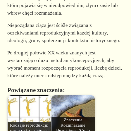
która pojawia się w nieodpowiednim, złym czasie lub
wbrew chęci rozmnażania.
Niepożądana ciąża jest ściśle związana z
oczekiwaniami reprodukcyjnymi każdej kultury,
ideologii, grupy społecznej i kontekstu historycznego.
Po drugiej połowie XX wieku znanych jest
wystarczająco dużo metod antykoncepcyjnych, aby
wybrać moment rozpoczęcia reprodukcji, liczbę dzieci,
które należy mieć i odstęp między każdą ciążą.
Powiązane znaczenia:
Znaczenie
Rodzaje reprodukcji:
Rozmnażanie
czym są i z czego się
Bezpłciowe (Co to