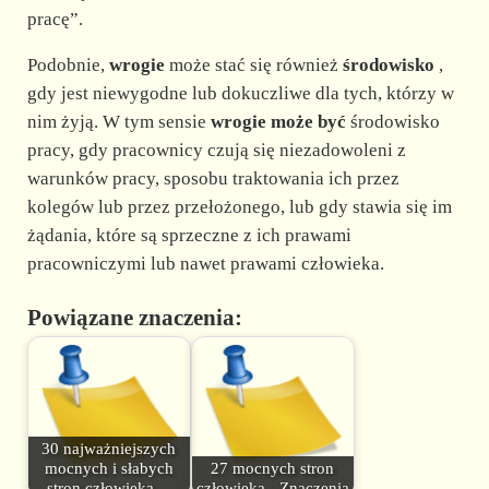
pracę”.
Podobnie,
wrogie
może stać się również
środowisko
,
gdy jest niewygodne lub dokuczliwe dla tych, którzy w
nim żyją. W tym sensie
wrogie może być
środowisko
pracy, gdy pracownicy czują się niezadowoleni z
warunków pracy, sposobu traktowania ich przez
kolegów lub przez przełożonego, lub gdy stawia się im
żądania, które są sprzeczne z ich prawami
pracowniczymi lub nawet prawami człowieka.
Powiązane znaczenia:
30 najważniejszych
mocnych i słabych
27 mocnych stron
stron człowieka…
człowieka - Znaczenia