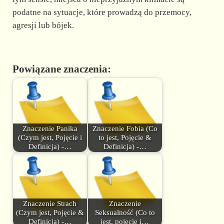
podatne na sytuacje, które prowadzą do przemocy,
agresji lub bójek.
Powiązane znaczenia:
Znaczenie Panika
Znaczenie Fobia (Co
(Czym jest, Pojęcie i
to jest, Pojęcie &
Definicja) -…
Definicja) -…
Znaczenie Strach
Znaczenie
(Czym jest, Pojęcie &
Seksualność (Co to
Definicja) -…
jest, pojęcie i…