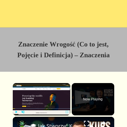
Znaczenie Wrogość (Co to jest,
Pojęcie i Definicja) – Znaczenia
×
Now Playing
×
P
U
F
🎓 Jak Stworzyć Kurs Online od Zera — Pełny Tutorial dla Początkujących (Rejestracji do Publikacji)
l
n
u