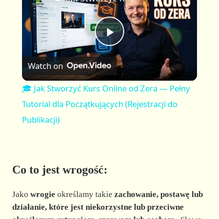
a
m
l
y
u
l
t
s
P
e
c
r
Watch on
e
l
e
🎓 Jak Stworzyć Kurs Online od Zera — Pełny
n
a
Tutorial dla Początkujących (Rejestracji do
Publikacji)
y
V
Co to jest wrogość:
i
Jako
wrogie
określamy takie
zachowanie, postawę lub
działanie, które jest niekorzystne lub przeciwne