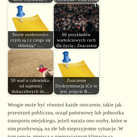
Teorie osobowości:
60 przykładów
czym są i z czego się
wartościowych cech
składają? -…
dla życia - Znaczenia
50 wad u człowieka:
Znaczenie
od najmniej
Dyskryminacja (Co to
dokuczliwych do…
jest, pojęcie &…
Wrogie może być również każde otoczenie, takie jak
przestrzeń publiczna, urząd państwowy lub jednostka
transportu miejskiego, jeżeli naraża ono osoby, które w
nim przebywają, na złe lub nieprzyjemne sytuacje. W
tym sensie, miejsca o nieprzyjaznym klimacie są