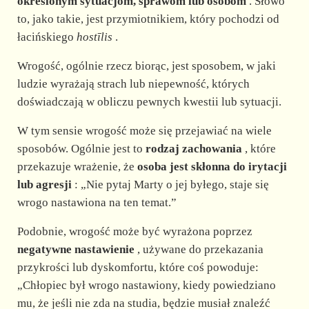
d
określonym sytuacjom, sprawom lub osobom
. Słowo
to, jako takie, jest przymiotnikiem, który pochodzi od
łacińskiego
hostīlis
.
e
Wrogość, ogólnie rzecz biorąc, jest sposobem, w jaki
o
ludzie wyrażają strach lub niepewność, których
doświadczają w obliczu pewnych kwestii lub sytuacji.
W tym sensie wrogość może się przejawiać na wiele
sposobów. Ogólnie jest to
rodzaj zachowania
, które
przekazuje wrażenie, że
osoba jest skłonna do irytacji
lub agresji
: „Nie pytaj Marty o jej byłego, staje się
wrogo nastawiona na ten temat.”
Podobnie, wrogość może być wyrażona poprzez
negatywne nastawienie
, używane do przekazania
przykrości lub dyskomfortu, które coś powoduje:
„Chłopiec był wrogo nastawiony, kiedy powiedziano
mu, że jeśli nie zda na studia, będzie musiał znaleźć