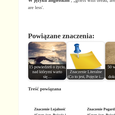
W języku angielskim
, „griefs with bread, a
are less'.
Powiązane znaczenia:
15 powiedzeń o życiu,
50 w
nad którymi warto
Znaczenie Literalne
się…
(Co to jest, Pojęcie i…
dok
Treść powiązana
Znaczenie Lojalność
Znaczenie Pogard