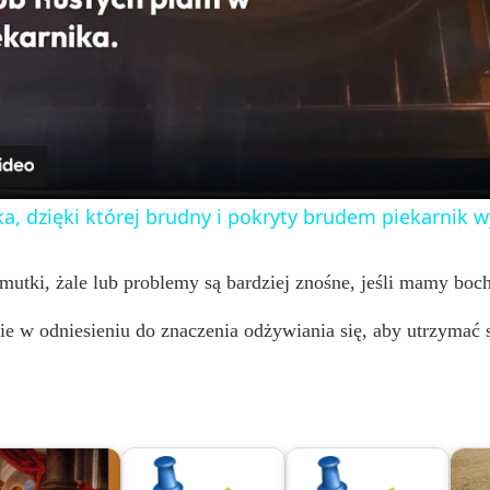
l
a
y
, dzięki której brudny i pokryty brudem piekarnik 
V
mutki, żale lub problemy są bardziej znośne, jeśli mamy boc
i
 w odniesieniu do znaczenia odżywiania się, aby utrzymać si
d
e