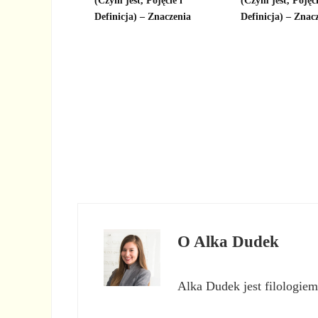
(Czym jest, Pojęcie i
(Czym jest, Pojęci
Definicja) – Znaczenia
Definicja) – Znac
O
Alka Dudek
Alka Dudek jest filologiem