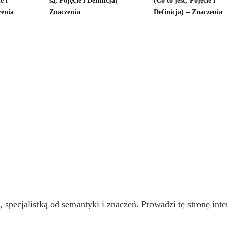
e i
są, Pojęcie i Definicja) –
(Co to jest, Pojęcie i
zenia
Znaczenia
Definicja) – Znaczenia
, specjalistką od semantyki i znaczeń. Prowadzi tę stronę inte