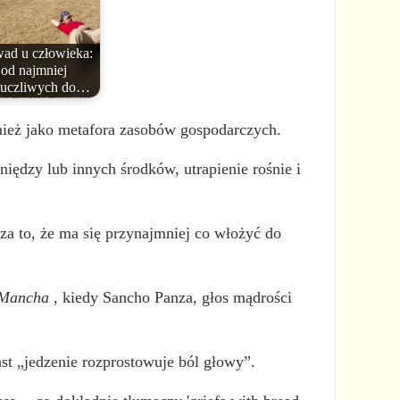
wad u człowieka:
od najmniej
uczliwych do…
nież jako metafora zasobów gospodarczych.
ędzy lub innych środków, utrapienie rośnie i
a to, że ma się przynajmniej co włożyć do
 Mancha
, kiedy Sancho Panza, głos mądrości
t „jedzenie rozprostowuje ból głowy”.