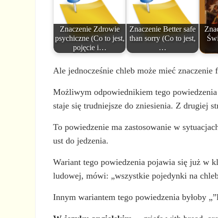
Znaczenie Zdrowie
Znaczenie Better safe
Zna
psychiczne (Co to jest,
than sorry (Co to jest,
Świ
pojęcie i…
…
Ale jednocześnie chleb może mieć znaczenie 
Możliwym odpowiednikiem tego powiedzenia był
staje się trudniejsze do zniesienia. Z drugiej 
To powiedzenie ma zastosowanie w sytuacjach
ust do jedzenia.
Wariant tego powiedzenia pojawia się już w k
ludowej, mówi: „wszystkie pojedynki na chleb
Innym wariantem tego powiedzenia byłoby „”