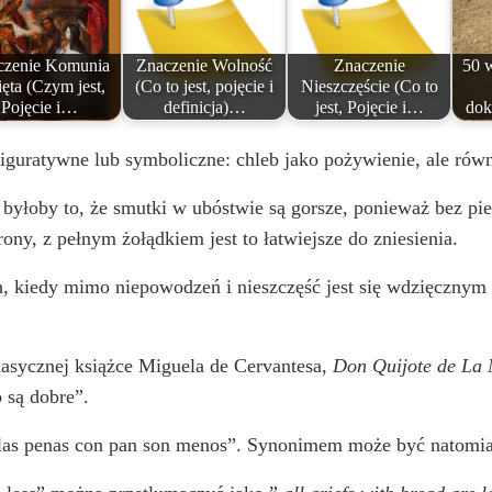
o
czenie Komunia
Znaczenie Wolność
Znaczenie
50 
ęta (Czym jest,
(Co to jest, pojęcie i
Nieszczęście (Co to
Pojęcie i…
definicja)…
jest, Pojęcie i…
dok
figuratywne lub symboliczne: chleb jako pożywienie, ale rów
oby to, że smutki w ubóstwie są gorsze, ponieważ bez pieni
strony, z pełnym żołądkiem jest to łatwiejsze do zniesienia.
, kiedy mimo niepowodzeń i nieszczęść jest się wdzięcznym z
lasycznej książce Miguela de Cervantesa,
Don Quijote de La
 są dobre”.
las penas con pan son menos”. Synonimem może być natomias