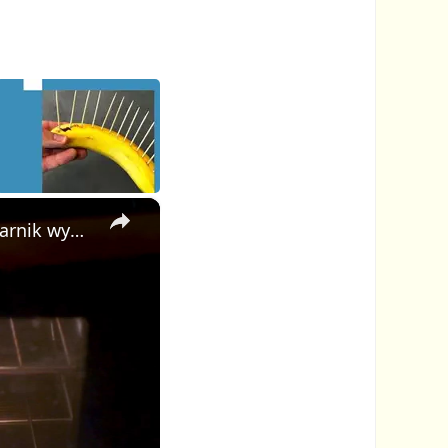
×
Pomysłowa sztuczka, dzięki której brudny i pokryty brudem piekarnik wygląda jak nowy