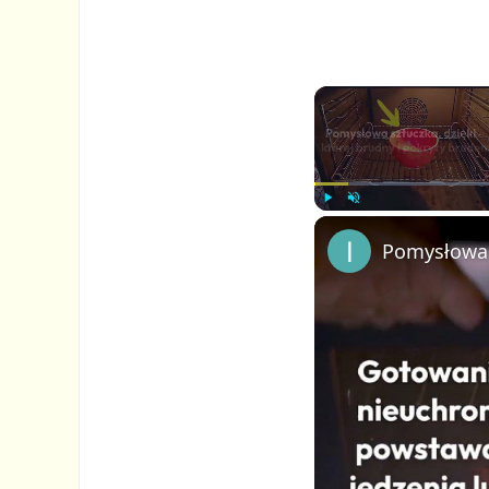
P
U
l
n
a
m
y
u
t
e