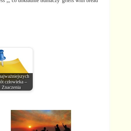
ess
„, co dokładnie tłumaczy 'griefs with bread
najważniejszych
ót człowieka –
Znaczenia