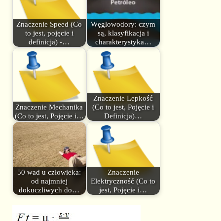
Znaczenie Speed (Co
Węglowodory: czym
to jest, pojęcie i
są, klasyfikacja i
definicja) -…
charakterystyka…
Znaczenie Lepkość
Znaczenie Mechanika
(Co to jest, Pojęcie i
(Co to jest, Pojęcie i…
Definicja)…
50 wad u człowieka:
Znaczenie
od najmniej
Elektryczność (Co to
dokuczliwych do…
jest, Pojęcie i…