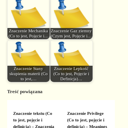
Znaczenie Mechanika
Znaczenie Gaz ziemny
(Co to jest, Pojęcie i…
(Czym jest, Pojęcie i…
Znaczenie Stany
Znaczenie Lepkość
skupienia materii (Co
(Co to jest, Pojęcie i
to jest,…
Definicja)…
Treść powiązana
Znaczenie tekstu (Co
Znaczenie Privilege
to jest, pojęcie i
(Co to jest, pojęcie i
definicja) – Znaczenia
definicja) – Meanings