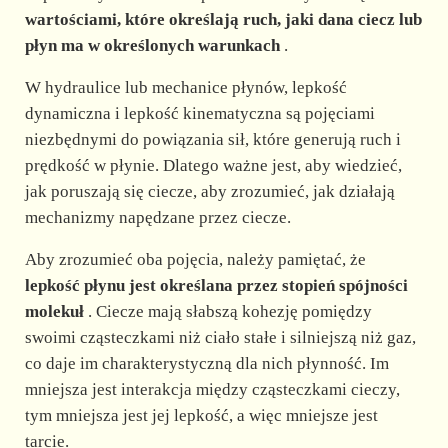
wartościami, które określają ruch, jaki dana ciecz lub
d
płyn ma w określonych warunkach
.
W hydraulice lub mechanice płynów, lepkość
e
dynamiczna i lepkość kinematyczna są pojęciami
niezbędnymi do powiązania sił, które generują ruch i
o
prędkość w płynie. Dlatego ważne jest, aby wiedzieć,
jak poruszają się ciecze, aby zrozumieć, jak działają
mechanizmy napędzane przez ciecze.
Aby zrozumieć oba pojęcia, należy pamiętać, że
lepkość płynu jest określana przez stopień spójności
molekuł
. Ciecze mają słabszą kohezję pomiędzy
swoimi cząsteczkami niż ciało stałe i silniejszą niż gaz,
co daje im charakterystyczną dla nich płynność. Im
mniejsza jest interakcja między cząsteczkami cieczy,
tym mniejsza jest jej lepkość, a więc mniejsze jest
tarcie.