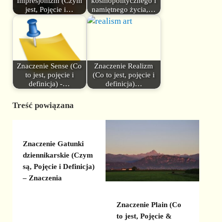
Impresjonizm (Czym
kosmopolitycznego i
jest, Pojęcie i…
namiętnego życia,…
Znaczenie Sense (Co
Znaczenie Realizm
to jest, pojęcie i
(Co to jest, pojęcie i
definicja) -…
definicja)…
Treść powiązana
Znaczenie Gatunki
dziennikarskie (Czym
są, Pojęcie i Definicja)
– Znaczenia
Znaczenie Plain (Co
to jest, Pojęcie &