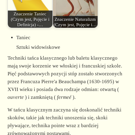
Znaczenie Taniec
(Czym jest, Pojęcie i
Znaczenie Naturalizm
Definicja) -…
(Czym jest, Pojęcie i…
Taniec
Sztuki widowiskowe
Techniki tańca klasycznego lub baletu klasycznego
mają swoje korzenie we włoskiej i francuskiej szkole.
Pięć podstawowych pozycji stóp zostało stworzonych
przez Francuza Pierre'a Beauchampa (1630-1695) w
XVII wieku i posiada dwa rodzaje odmian: otwartą (
ouverte
) i zamkniętą (
fermeé
).
W tańcu klasycznym zaczyna się doskonalić techniki
skoków, takie jak techniki unoszenia się, skoki
pływające, technika pointe wraz z bardziej
zrównoważonymi postawami.