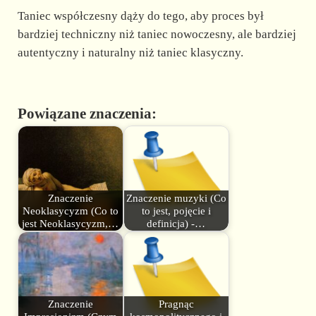
Taniec współczesny dąży do tego, aby proces był
bardziej techniczny niż taniec nowoczesny, ale bardziej
autentyczny i naturalny niż taniec klasyczny.
Powiązane znaczenia:
Znaczenie
Znaczenie muzyki (Co
Neoklasycyzm (Co to
to jest, pojęcie i
jest Neoklasycyzm,…
definicja) -…
Znaczenie
Pragnąc