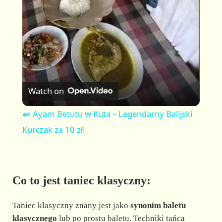
a
y
V
Watch on
i
🍛 Ayam Betutu w Kuta – Legendarny Balijski
Kurczak za 10 zł!
d
e
Co to jest taniec klasyczny:
o
Taniec klasyczny znany jest jako
synonim baletu
klasycznego
lub po prostu baletu. Techniki tańca