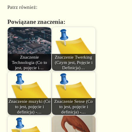
Patrz również:
Powiązane znaczenia:
Znaczenie
Znaczenie Twerking
Technologia (Co to
(Czym jest, Pojęcie i
jest, pojęcie i…
Definicja)…
Znaczenie muzyki (Co
Znaczenie Sense (Co
to jest, pojęcie i
to jest, pojęcie i
definicja) -…
definicja) -…