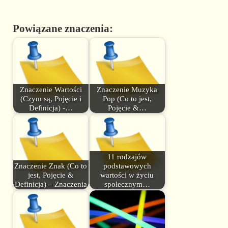
Powiązane znaczenia:
Znaczenie Wartości
Znaczenie Muzyka
(Czym są, Pojęcie i
Pop (Co to jest,
Definicja) -…
Pojęcie &…
11 rodzajów
Znaczenie Znak (Co to
podstawowych
jest, Pojęcie &
wartości w życiu
Definicja) – Znaczenia
społecznym…