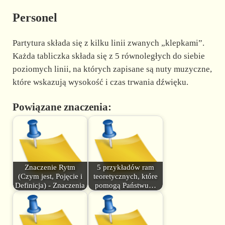
Personel
Partytura składa się z kilku linii zwanych „klepkami”.
Każda tabliczka składa się z 5 równoległych do siebie
poziomych linii, na których zapisane są nuty muzyczne,
które wskazują wysokość i czas trwania dźwięku.
Powiązane znaczenia:
Znaczenie Rytm
5 przykładów ram
(Czym jest, Pojęcie i
teoretycznych, które
Definicja) - Znaczenia
pomogą Państwu…