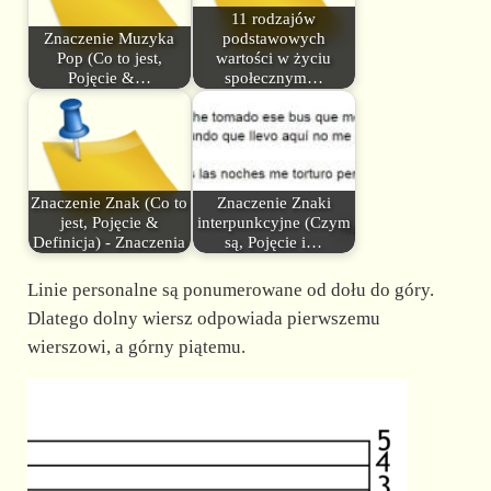
11 rodzajów
Znaczenie Muzyka
podstawowych
Pop (Co to jest,
wartości w życiu
Pojęcie &…
społecznym…
Znaczenie Znak (Co to
Znaczenie Znaki
jest, Pojęcie &
interpunkcyjne (Czym
Definicja) - Znaczenia
są, Pojęcie i…
Linie personalne są ponumerowane od dołu do góry.
Dlatego dolny wiersz odpowiada pierwszemu
wierszowi, a górny piątemu.