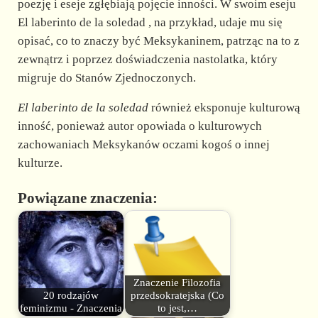
poezję i eseje zgłębiają pojęcie inności. W swoim eseju
El laberinto de la soledad , na przykład, udaje mu się
opisać, co to znaczy być Meksykaninem, patrząc na to z
zewnątrz i poprzez doświadczenia nastolatka, który
migruje do Stanów Zjednoczonych.
El laberinto de la soledad
również eksponuje kulturową
inność, ponieważ autor opowiada o kulturowych
zachowaniach Meksykanów oczami kogoś o innej
kulturze.
Powiązane znaczenia:
Znaczenie Filozofia
20 rodzajów
przedsokratejska (Co
feminizmu - Znaczenia
to jest,…