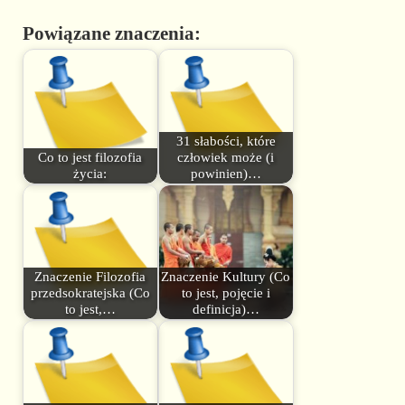
Powiązane znaczenia:
31 słabości, które
Co to jest filozofia
człowiek może (i
życia:
powinien)…
Znaczenie Filozofia
Znaczenie Kultury (Co
przedsokratejska (Co
to jest, pojęcie i
to jest,…
definicja)…