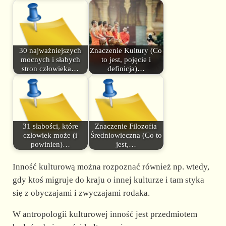
30 najważniejszych
Znaczenie Kultury (Co
mocnych i słabych
to jest, pojęcie i
stron człowieka…
definicja)…
31 słabości, które
Znaczenie Filozofia
człowiek może (i
Średniowieczna (Co to
powinien)…
jest,…
Inność kulturową można rozpoznać również np. wtedy,
gdy ktoś migruje do kraju o innej kulturze i tam styka
się z obyczajami i zwyczajami rodaka.
W antropologii kulturowej inność jest przedmiotem