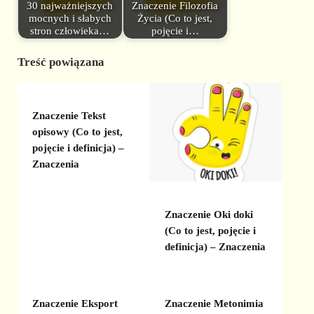
30 najważniejszych
Znaczenie Filozofia
mocnych i słabych
Życia (Co to jest,
stron człowieka…
pojęcie i…
Treść powiązana
Znaczenie Tekst
opisowy (Co to jest,
pojęcie i definicja) –
Znaczenia
Znaczenie Oki doki
(Co to jest, pojęcie i
definicja) – Znaczenia
Znaczenie Eksport
Znaczenie Metonimia