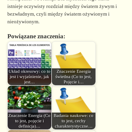
istnieje oczywisty rozdział między światem żywym i
bezwładnym, czyli między światem ożywionym i
nieożywionym.
Powiązane znaczenia:
Układ okresowy: co to
Znaczenie Energia
jest i wyjaśnienie, jak
świetlna (Co to jest,
jest…
Pojęcie i…
Znaczenie Energia (Co
Badania naukowe: co
to jest, pojęcie i
to jest, cechy
definicja)…
charakterystyczne…