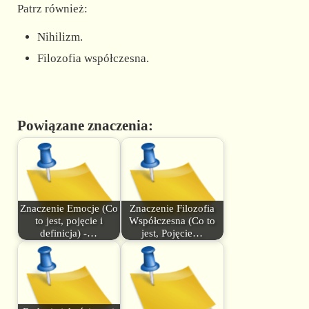
Patrz również:
Nihilizm.
Filozofia współczesna.
Powiązane znaczenia:
Znaczenie Emocje (Co
Znaczenie Filozofia
to jest, pojęcie i
Współczesna (Co to
definicja) -…
jest, Pojęcie…