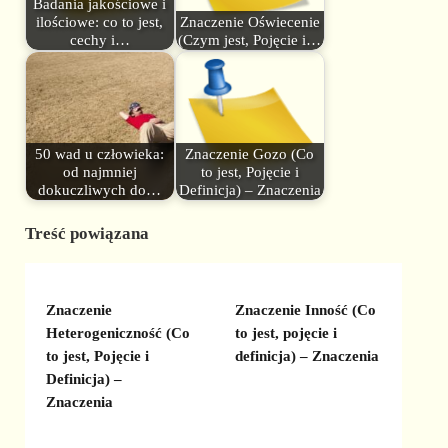
Badania jakościowe i
ilościowe: co to jest,
Znaczenie Oświecenie
cechy i…
(Czym jest, Pojęcie i…
50 wad u człowieka:
Znaczenie Gozo (Co
od najmniej
to jest, Pojęcie i
dokuczliwych do…
Definicja) – Znaczenia
Treść powiązana
Znaczenie
Znaczenie Inność (Co
Heterogeniczność (Co
to jest, pojęcie i
to jest, Pojęcie i
definicja) – Znaczenia
Definicja) –
Znaczenia