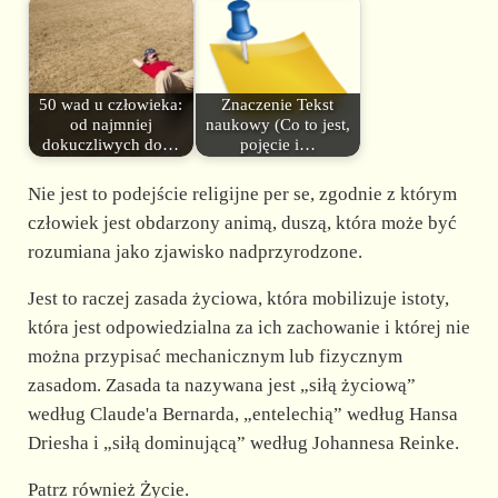
50 wad u człowieka:
Znaczenie Tekst
od najmniej
naukowy (Co to jest,
dokuczliwych do…
pojęcie i…
Nie jest to podejście religijne per se, zgodnie z którym
człowiek jest obdarzony animą, duszą, która może być
rozumiana jako zjawisko nadprzyrodzone.
Jest to raczej zasada życiowa, która mobilizuje istoty,
która jest odpowiedzialna za ich zachowanie i której nie
można przypisać mechanicznym lub fizycznym
zasadom. Zasada ta nazywana jest „siłą życiową”
według Claude'a Bernarda, „entelechią” według Hansa
Driesha i „siłą dominującą” według Johannesa Reinke.
Patrz również Życie.