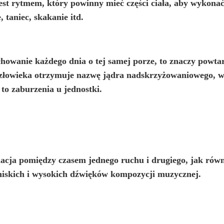
jest rytmem, który
powinny mieć części ciała, aby wykona
 taniec, skakanie itd.
chowanie każdego dnia o tej samej porze, to znaczy powtar
złowieka otrzymuje nazwę jądra nadskrzyżowaniowego, w t
o zaburzenia u jednostki.
acja pomiędzy czasem jednego ruchu i drugiego, jak równi
, niskich i wysokich dźwięków kompozycji muzycznej.