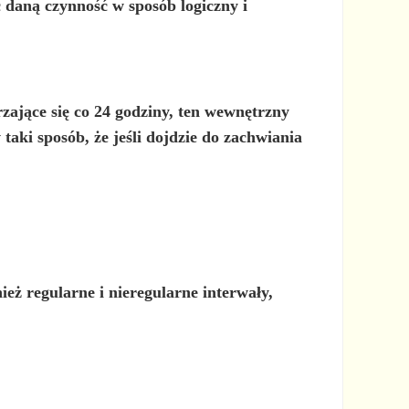
ć daną czynność
w sposób logiczny i
zające się co 24 godziny, ten wewnętrzny
aki sposób, że jeśli dojdzie do zachwiania
eż regularne i nieregularne interwały,