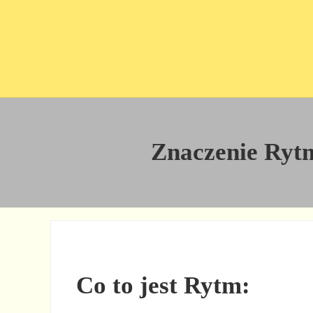
Przejdź do treści
Skip to site footer
Znaczenie Rytm 
Co to jest Rytm: