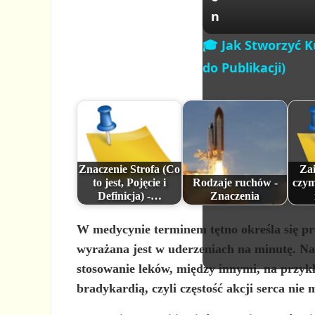
n
🎓 Jak Stworzyć K
do Publikacji)
Znaczenie Strofa (Co
Za
to jest, Pojęcie i
Rodzaje ruchów -
czym
Definicja) -…
Znaczenia
W medycynie terminem tętno określa się
pr
wyrażana jest w uderzeniach na minutę. Na 
stosowanie leków, między innymi, na przykł
bradykardią, czyli częstość akcji serca nie 