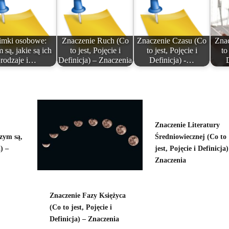
imki osobowe:
Znaczenie Ruch (Co
Znaczenie Czasu (Co
Znac
 są, jakie są ich
to jest, Pojęcie i
to jest, Pojęcie i
to
rodzaje i…
Definicja) – Znaczenia
Definicja) -…
Znaczenie Literatury
zym są,
Średniowiecznej (Co to
) –
jest, Pojęcie i Definicja)
Znaczenia
Znaczenie Fazy Księżyca
(Co to jest, Pojęcie i
Definicja) – Znaczenia