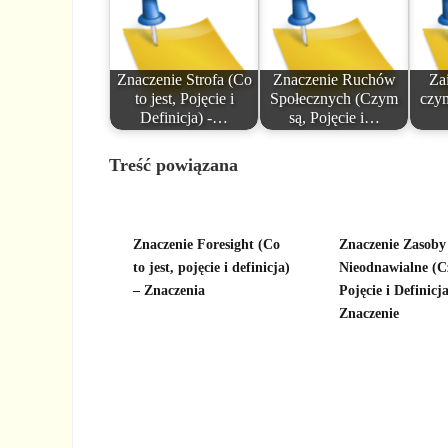
Znaczenie Strofa (Co
Znaczenie Ruchów
Za
to jest, Pojęcie i
Społecznych (Czym
czym
Definicja) -…
są, Pojęcie i…
Treść powiązana
Znaczenie Foresight (Co
Znaczenie Zasoby
to jest, pojęcie i definicja)
Nieodnawialne (C
– Znaczenia
Pojęcie i Definicja
Znaczenie