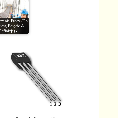
zenie Pracy (Co
 jest, Pojęcie &
Definicja) -…
 –