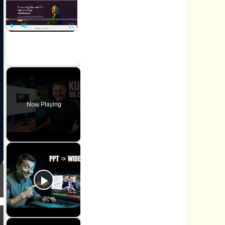
P
U
F
l
n
u
a
m
l
y
u
l
t
s
e
c
Now Playing
r
e
e
n