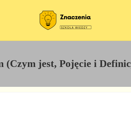
Szkoła wiedzy
Znaczenia
(Czym jest, Pojęcie i Defini