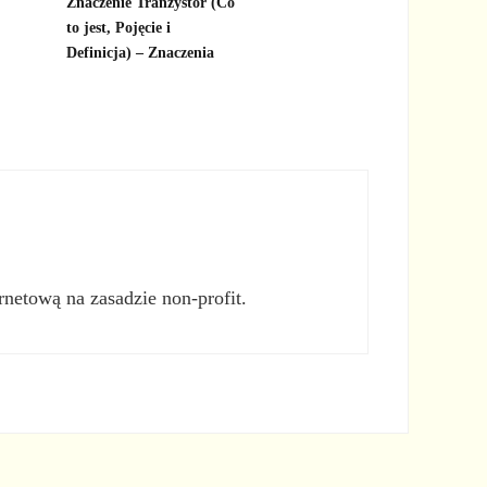
Znaczenie Tranzystor (Co
to jest, Pojęcie i
Definicja) – Znaczenia
rnetową na zasadzie non-profit.