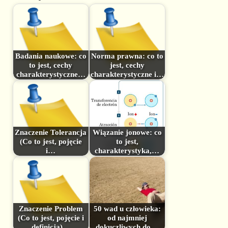
Badania naukowe: co
Norma prawna: co to
to jest, cechy
jest, cechy
charakterystyczne…
charakterystyczne i…
Znaczenie Tolerancja
Wiązanie jonowe: co
(Co to jest, pojęcie
to jest,
i…
charakterystyka,…
Znaczenie Problem
50 wad u człowieka:
(Co to jest, pojęcie i
od najmniej
definicja)…
dokuczliwych do…