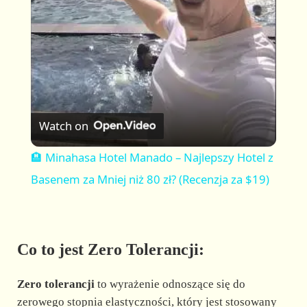
a
y
V
Watch on
i
🏨 Minahasa Hotel Manado – Najlepszy Hotel z
Basenem za Mniej niż 80 zł? (Recenzja za $19)
d
e
Co to jest Zero Tolerancji:
o
Zero tolerancji
to wyrażenie odnoszące się do
zerowego stopnia elastyczności, który jest stosowany