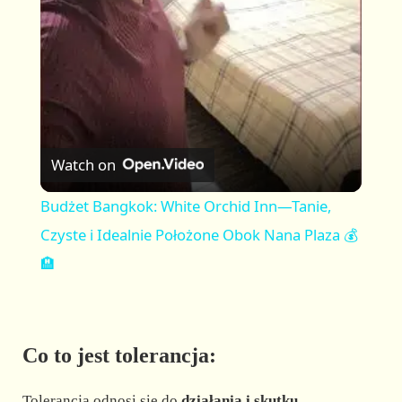
a
y
V
Watch on
i
Budżet Bangkok: White Orchid Inn—Tanie,
Czyste i Idealnie Położone Obok Nana Plaza 💰
d
🏨
e
Co to jest tolerancja:
o
Tolerancja odnosi się do
działania i skutku