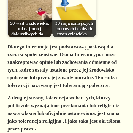
50 wad u człowieka:
30 najważniejszych
od najmniej
mocnych i słabych
dokuczliwych do…
stron człowieka…
Dlatego
tolerancja
jest podstawową postawą dla
życia w społeczeństwie. Osoba
tolerancyjna
może
zaakceptować opinie lub zachowania odmienne od
tych, które zostały ustalone przez jej środowisko
społeczne lub przez jej zasady moralne. Ten rodzaj
tolerancji nazywany jest
tolerancją społeczną
.
Z drugiej strony, tolerancja wobec tych, którzy
publicznie wyznają inne przekonania lub religie niż
nasza własna lub oficjalnie ustanowiona, jest znana
jako
tolerancja religijna
, i jako taka jest określona
przez prawo.