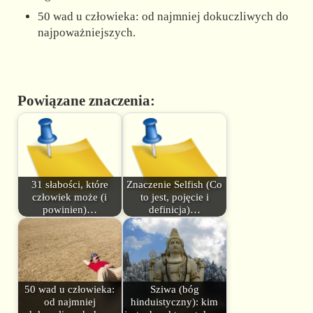
50 wad u człowieka: od najmniej dokuczliwych do
najpoważniejszych.
Powiązane znaczenia:
31 słabości, które
Znaczenie Selfish (Co
człowiek może (i
to jest, pojęcie i
powinien)…
definicja)…
50 wad u człowieka:
Sziwa (bóg
od najmniej
hinduistyczny): kim