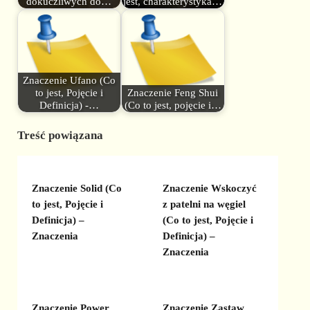
dokuczliwych do…
jest, charakterystyka…
Znaczenie Ufano (Co
to jest, Pojęcie i
Znaczenie Feng Shui
Definicja) -…
(Co to jest, pojęcie i…
Treść powiązana
Znaczenie Solid (Co
Znaczenie Wskoczyć
to jest, Pojęcie i
z patelni na węgiel
Definicja) –
(Co to jest, Pojęcie i
Znaczenia
Definicja) –
Znaczenia
Znaczenie Power
Znaczenie Zastaw