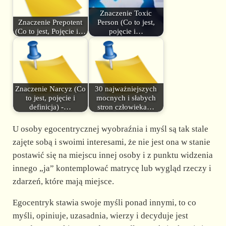
Znaczenie Toxic
Znaczenie Prepotent
Person (Co to jest,
(Co to jest, Pojęcie i…
pojęcie i…
Znaczenie Narcyz (Co
30 najważniejszych
to jest, pojęcie i
mocnych i słabych
definicja) -…
stron człowieka…
U osoby egocentrycznej wyobraźnia i myśl są tak stale
zajęte sobą i swoimi interesami, że nie jest ona w stanie
postawić się na miejscu innej osoby i z punktu widzenia
innego „ja” kontemplować matrycę lub wygląd rzeczy i
zdarzeń, które mają miejsce.
Egocentryk stawia swoje myśli ponad innymi, to co
myśli, opiniuje, uzasadnia, wierzy i decyduje jest