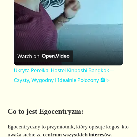
a
y
V
Watch on
i
Ukryta Perełka: Hostel Kinboshi Bangkok—
Czysty, Wygodny i Idealnie Położony 🏨✨
d
e
Co to jest Egocentryzm:
o
Egocentryczny to przymiotnik, który opisuje kogoś, kto
uważa siebie za
centrum wszystkich interesów,