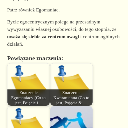
Patrz również Egomaniac.
Bycie egocentrycznym polega na przesadnym
wywyższaniu własnej osobowości, do tego stopnia, że
uważa się siebie za centrum uwagi
i centrum ogólnych
działań.
Powiązane znaczenia:
Znaczenie
Znaczenie
Egomaniacy (Co to
Kwarantanna (Co to
jest, Pojęcie i…
jest, Pojęcie &…