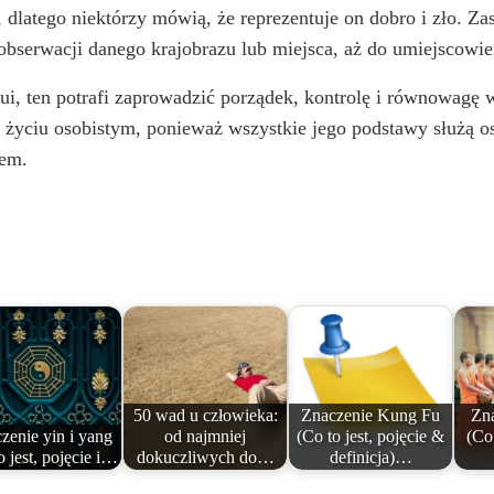
 dlatego niektórzy mówią, że reprezentuje on dobro i zło. Za
obserwacji danego krajobrazu lub miejsca, aż do umiejscowi
hui, ten potrafi zaprowadzić porządek, kontrolę i równowagę 
ż w życiu osobistym, ponieważ wszystkie jego podstawy służą
iem.
50 wad u człowieka:
Znaczenie Kung Fu
Zna
zenie yin i yang
od najmniej
(Co to jest, pojęcie &
(Co 
o jest, pojęcie i…
dokuczliwych do…
definicja)…