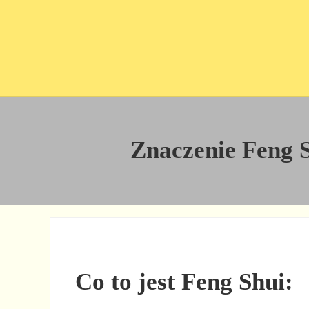
Przejdź do treści
Skip to site footer
Znaczenie Feng Sh
Co to jest Feng Shui: