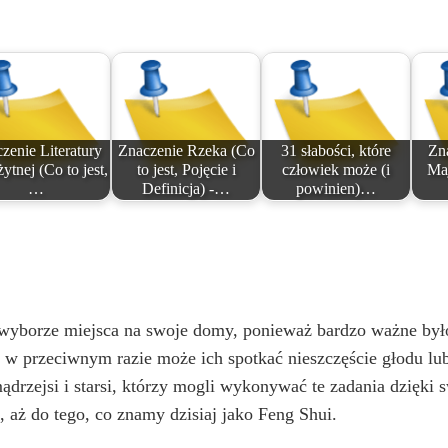
zenie Literatury
Znaczenie Rzeka (Co
31 słabości, które
Zn
żytnej (Co to jest,
to jest, Pojęcie i
człowiek może (i
Maj
…
Definicja) -…
powinien)…
y wyborze miejsca na swoje domy, ponieważ bardzo ważne był
 w przeciwnym razie może ich spotkać nieszczęście głodu lub
mądrzejsi i starsi, którzy mogli wykonywać te zadania dzięki
 aż do tego, co znamy dzisiaj jako Feng Shui.