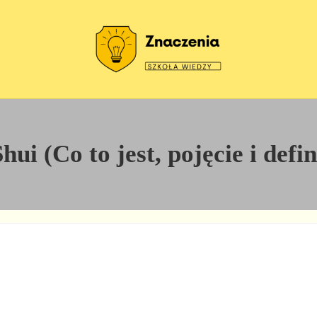
Szkoła wiedzy
Znaczenia
ui (Co to jest, pojęcie i defi