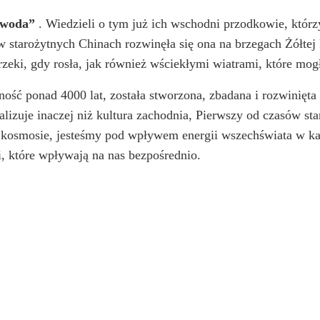
i woda”
. Wiedzieli o tym już ich wschodni przodkowie, któ
 w starożytnych Chinach rozwinęła się ona na brzegach Żółte
rzeki, gdy rosła, jak również wściekłymi wiatrami, które mog
ość ponad 4000 lat, została stworzona, zbadana i rozwinięta 
lizuje inaczej niż kultura zachodnia, Pierwszy od czasów sta
 w kosmosie, jesteśmy pod wpływem energii wszechświata w k
i, które wpływają na nas bezpośrednio.