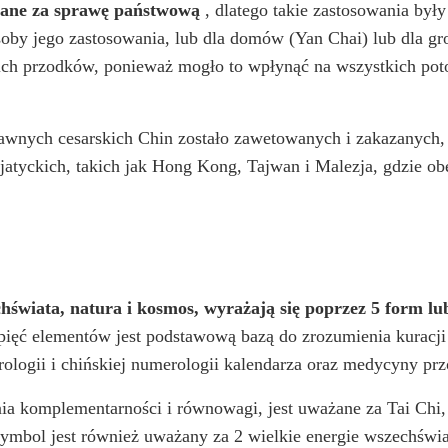
żane za sprawę państwową
, dlatego takie zastosowania był
soby jego zastosowania, lub dla domów (Yan Chai) lub dla gr
h przodków, ponieważ mogło to wpłynąć na wszystkich pot
dawnych cesarskich Chin zostało zawetowanych i zakazanych, 
jatyckich, takich jak Hong Kong, Tajwan i Malezja, gdzie o
echświata, natura i kosmos, wyrażają się poprzez 5 form 
 pięć elementów jest podstawową bazą do zrozumienia kuracj
rologii i chińskiej numerologii kalendarza oraz medycyny pr
a komplementarności i równowagi, jest uważane za Tai Chi, 
ymbol jest również uważany za 2 wielkie energie wszechświa