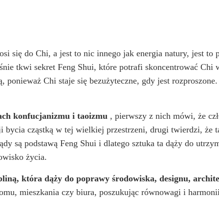
się do Chi, a jest to nic innego jak energia natury, jest to 
śnie tkwi sekret Feng Shui, które potrafi skoncentrować Chi
ą, ponieważ Chi staje się bezużyteczne, gdy jest rozproszone
dach konfucjanizmu i taoizmu
, pierwszy z nich mówi, że czł
bycia cząstką w tej wielkiej przestrzeni, drugi twierdzi, że t
rądy są podstawą Feng Shui i dlatego sztuka ta dąży do utrz
owisko życia.
pliną, która dąży do poprawy środowiska, designu, archit
domu, mieszkania czy biura, poszukując równowagi i harmoni