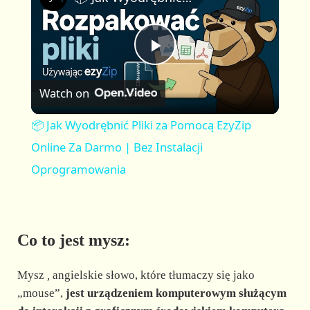
a
m
l
y
u
l
t
s
P
e
c
r
Watch on
e
l
e
📦 Jak Wyodrębnić Pliki za Pomocą EzyZip
n
a
Online Za Darmo | Bez Instalacji
Oprogramowania
y
V
Co to jest mysz:
i
Mysz
,
angielskie słowo, które tłumaczy się jako
„mouse”,
jest urządzeniem komputerowym służącym