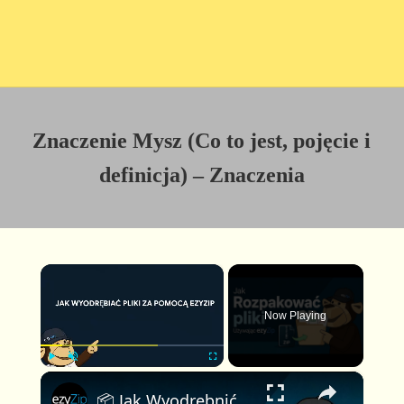
Znaczenie Mysz (Co to jest, pojęcie i
definicja) – Znaczenia
×
Now Playing
×
P
U
F
📦 Jak Wyodrębnić Pliki za Pomocą EzyZip Online Za Darmo | Bez Instalacji Oprogramowania
l
n
u