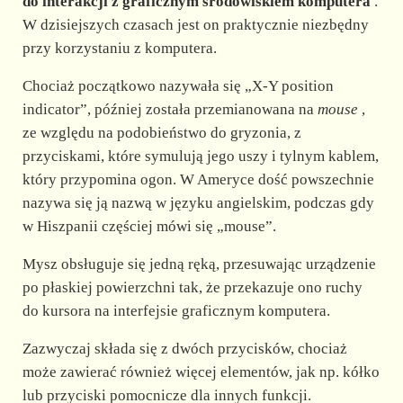
d
do interakcji z graficznym środowiskiem komputera
.
W dzisiejszych czasach jest on praktycznie niezbędny
przy korzystaniu z komputera.
e
Chociaż początkowo nazywała się „X-Y position
o
indicator”, później została przemianowana na
mouse
,
ze względu na podobieństwo do gryzonia, z
przyciskami, które symulują jego uszy i tylnym kablem,
który przypomina ogon. W Ameryce dość powszechnie
nazywa się ją nazwą w języku angielskim, podczas gdy
w Hiszpanii częściej mówi się „mouse”.
Mysz obsługuje się jedną ręką, przesuwając urządzenie
po płaskiej powierzchni tak, że przekazuje ono ruchy
do kursora na interfejsie graficznym komputera.
Zazwyczaj składa się z dwóch przycisków, chociaż
może zawierać również więcej elementów, jak np. kółko
lub przyciski pomocnicze dla innych funkcji.