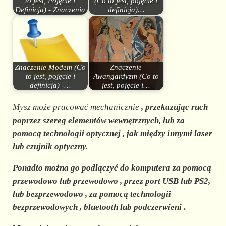
to jest, Pojęcie i
(Co to jest, pojęcie i
Definicja) - Znaczenia
definicja)…
Znaczenie Modem (Co
Znaczenie
to jest, pojęcie i
Awangardyzm (Co to
definicja) -…
jest, pojęcie i…
Mysz może pracować mechanicznie
, przekazując ruch
poprzez szereg elementów wewnętrznych, lub za
pomocą
technologii optycznej
, jak między innymi laser
lub czujnik optyczny.
Ponadto można go podłączyć do komputera za pomocą
przewodowo lub przewodowo
, przez port USB lub PS2,
lub
bezprzewodowo
, za pomocą
technologii
bezprzewodowych
,
bluetooth
lub podczerwieni
.