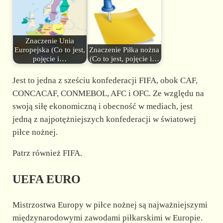
Znaczenie Unia
Europejska (Co to jest,
Znaczenie Piłka nożna
pojęcie i…
(Co to jest, pojęcie i…
Jest to jedna z sześciu konfederacji FIFA, obok CAF,
CONCACAF, CONMEBOL, AFC i OFC. Ze względu na
swoją siłę ekonomiczną i obecność w mediach, jest
jedną z najpotężniejszych konfederacji w światowej
piłce nożnej.
Patrz również FIFA.
UEFA EURO
Mistrzostwa Europy w piłce nożnej są najważniejszymi
międzynarodowymi zawodami piłkarskimi w Europie.