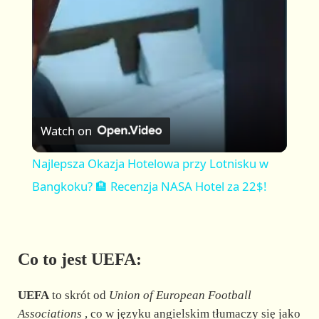
a
y
V
Watch on
i
Najlepsza Okazja Hotelowa przy Lotnisku w
Bangkoku? 🏨 Recenzja NASA Hotel za 22$!
d
e
Co to jest UEFA:
o
UEFA
to skrót od
Union of European Football
Associations
, co w języku angielskim tłumaczy się jako