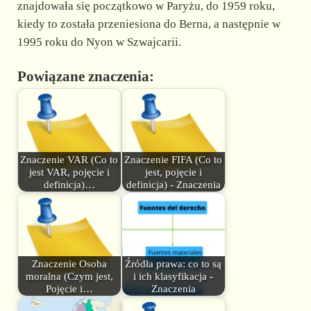
znajdowała się początkowo w Paryżu, do 1959 roku,
kiedy to została przeniesiona do Berna, a następnie w
1995 roku do Nyon w Szwajcarii.
Powiązane znaczenia:
Znaczenie VAR (Co to
Znaczenie FIFA (Co to
jest VAR, pojęcie i
jest, pojęcie i
definicja)…
definicja) - Znaczenia
Znaczenie Osoba
Źródła prawa: co to są
moralna (Czym jest,
i ich klasyfikacja -
Pojęcie i…
Znaczenia