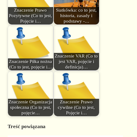
Znaczenie Prawo
Siatkówka: co to jest,
Pozytywne (Co to jest,
historia, zasady i
Pojęcie i…
podstawy -…
Znaczenie VAR (Co to
Znaczenie Piłka nożna
jest VAR, pojęcie i
(Co to jest, pojęcie i…
definicja)…
Znaczenie Organizacja
Znaczenie Prawo
społeczna (Co to jest,
cywilne (Co to jest,
pojęcie…
Pojęcie i…
Treść powiązana