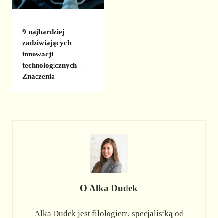
9 najbardziej
zadziwiających
innowacji
technologicznych –
Znaczenia
O
Alka Dudek
Alka Dudek jest filologiem, specjalistką od