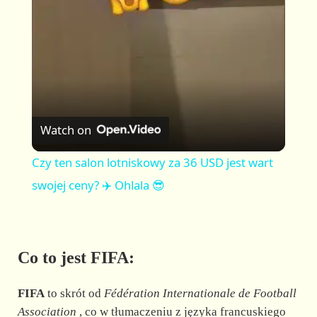
a
y
V
Watch on
i
Czy ten salon lotniskowy za 36 USD jest wart
swojej ceny? ✈️ Ohlala 😎
d
e
Co to jest FIFA:
o
FIFA
to skrót od
Fédération Internationale de Football
Association
, co w tłumaczeniu z języka francuskiego