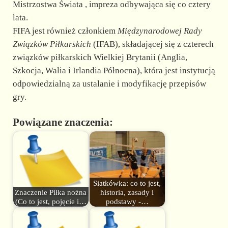
Mistrzostwa Świata , impreza odbywająca się co cztery
lata.
FIFA jest również członkiem
Międzynarodowej
Rady
Związków Piłkarskich
(IFAB), składającej się z czterech
związków piłkarskich Wielkiej Brytanii (Anglia,
Szkocja, Walia i Irlandia Północna), która jest instytucją
odpowiedzialną za ustalanie i modyfikację przepisów
gry.
Powiązane znaczenia:
Siatkówka: co to jest,
Znaczenie Piłka nożna
historia, zasady i
(Co to jest, pojęcie i…
podstawy -…