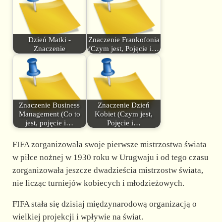
Dzień Matki -
Znaczenie Frankofonia
Znaczenie
(Czym jest, Pojęcie i…
Znaczenie Business
Znaczenie Dzień
Management (Co to
Kobiet (Czym jest,
jest, pojęcie i…
Pojęcie i…
FIFA zorganizowała swoje pierwsze mistrzostwa świata
w piłce nożnej w 1930 roku w Urugwaju i od tego czasu
zorganizowała jeszcze dwadzieścia mistrzostw świata,
nie licząc turniejów kobiecych i młodzieżowych.
FIFA stała się dzisiaj międzynarodową organizacją o
wielkiej projekcji i wpływie na świat.