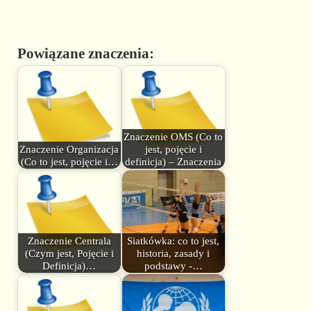
Powiązane znaczenia:
Znaczenie OMS (Co to
Znaczenie Organizacja
jest, pojęcie i
(Co to jest, pojęcie i…
definicja) – Znaczenia
Znaczenie Centrala
Siatkówka: co to jest,
(Czym jest, Pojęcie i
historia, zasady i
Definicja)…
podstawy -…