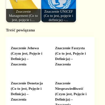
Znaczenie
Znaczenie UNICEF
Management (Co to
(Co to jest, pojęcie i
jest, pojęcie i…
definicja) -…
Treść powiązana
Znaczenie Jehowa
Znaczenie Faszysta
(Czym jest, Pojęcie i
(Co to jest, Pojęcie i
Definicja) –
Definicja) –
Znaczenia
Znaczenia
Znaczenie Denotacja
Znaczenie
(Co to jest, Pojęcie i
Niesprawiedliwość
Definicja) –
(Czym jest, Pojęcie i
Znaczenia
Definicja) –
Znaczenia