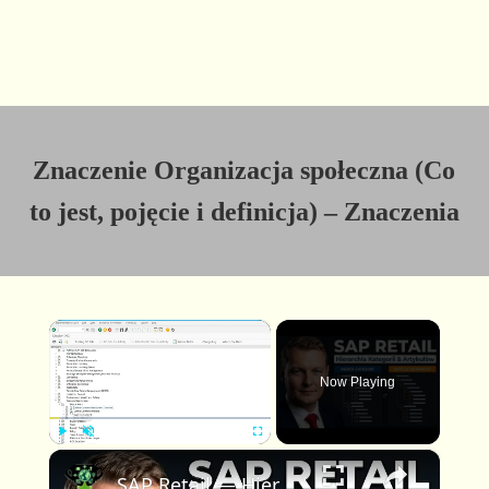
Znaczenie Organizacja społeczna (Co
to jest, pojęcie i definicja) – Znaczenia
×
Now Playing
×
P
U
F
SAP Retail — Hierarchia kategorii towarowych i hierarchia artykułów
l
n
u