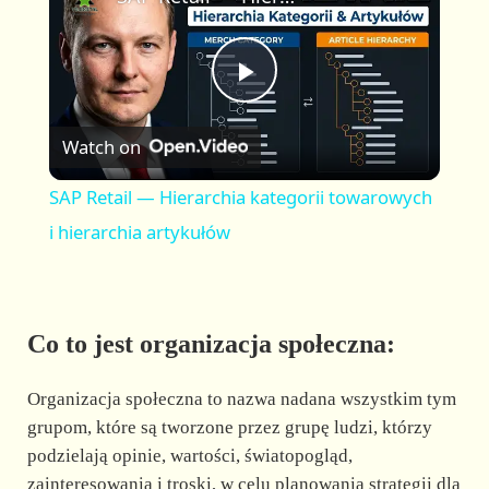
a
m
l
y
u
l
t
s
P
e
c
r
Watch on
e
l
e
SAP Retail — Hierarchia kategorii towarowych
n
a
i hierarchia artykułów
y
Co to jest organizacja społeczna:
V
Organizacja społeczna to nazwa nadana wszystkim tym
i
grupom, które są tworzone przez grupę ludzi, którzy
podzielają opinie, wartości, światopogląd,
zainteresowania i troski, w celu planowania strategii dla