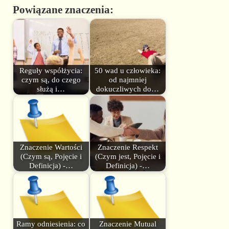
Powiązane znaczenia:
Reguły współżycia:
50 wad u człowieka:
czym są, do czego
od najmniej
służą i…
dokuczliwych do…
Znaczenie Wartości
Znaczenie Respekt
(Czym są, Pojęcie i
(Czym jest, Pojęcie i
Definicja) -…
Definicja) -…
Ramy odniesienia: co
Znaczenie Mutual