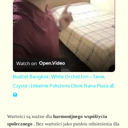
l
a
y
V
Watch on
i
Budżet Bangkok: White Orchid Inn—Tanie,
Czyste i Idealnie Położone Obok Nana Plaza 💰
d
🏨
e
Wartości są ważne dla
harmonijnego współżycia
społecznego
. Bez wartości jako punktu odniesienia dla
o