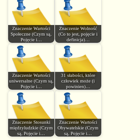
Znaczenie Wartości
Znaczenie Wolność
Społeczne (Czym są,
(Co to jest, pojęcie i
Pojęcie i…
definicja)…
Znaczenie Wartości
31 słabości, które
uniwersalne (Czym są,
człowiek może (i
Pojęcie i…
powinien)…
Znaczenie Stosunki
Znaczenie Wartości
międzyludzkie (Czym
Obywatelskie (Czym
są, Pojęcie i…
są, Pojęcie i…