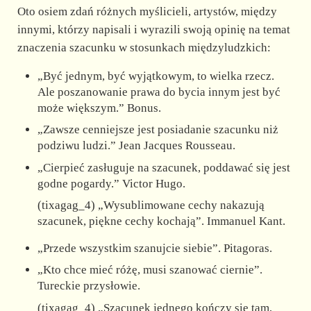
Oto osiem zdań różnych myślicieli, artystów, między
innymi, którzy napisali i wyrazili swoją opinię na temat
znaczenia szacunku w stosunkach międzyludzkich:
„Być jednym, być wyjątkowym, to wielka rzecz.
Ale poszanowanie prawa do bycia innym jest być
może większym.” Bonus.
„Zawsze cenniejsze jest posiadanie szacunku niż
podziwu ludzi.” Jean Jacques Rousseau.
„Cierpieć zasługuje na szacunek, poddawać się jest
godne pogardy.” Victor Hugo.
(tixagag_4) „Wysublimowane cechy nakazują
szacunek, piękne cechy kochają”. Immanuel Kant.
„Przede wszystkim szanujcie siebie”. Pitagoras.
„Kto chce mieć różę, musi szanować ciernie”.
Tureckie przysłowie.
(tixagag_4) „Szacunek jednego kończy się tam,