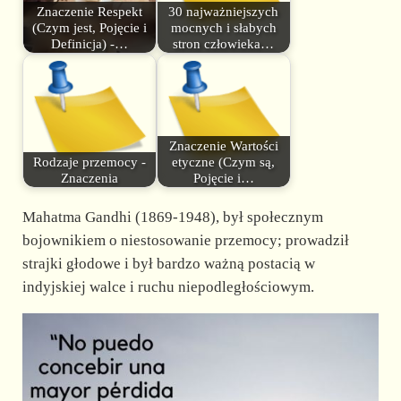
Znaczenie Respekt
30 najważniejszych
(Czym jest, Pojęcie i
mocnych i słabych
Definicja) -…
stron człowieka…
Znaczenie Wartości
Rodzaje przemocy -
etyczne (Czym są,
Znaczenia
Pojęcie i…
Mahatma Gandhi (1869-1948), był społecznym
bojownikiem o niestosowanie przemocy; prowadził
strajki głodowe i był bardzo ważną postacią w
indyjskiej walce i ruchu niepodległościowym.