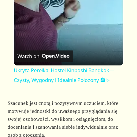
a
y
V
Watch on
i
Ukryta Perełka: Hostel Kinboshi Bangkok—
Czysty, Wygodny i Idealnie Położony 🏨✨
d
Szacunek jest cnotą i pozytywnym uczuciem, które
e
motywuje jednostki do uważnego przyglądania się
swojej osobowości, wysiłkom i osiągnięciom, do
o
doceniania i szanowania siebie indywidualnie oraz
osób z otoczenia.