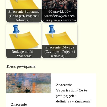
Znaczenie Syntagma
60 przykładów
(Co to jest, Pojęcie i
wartościowych cech
Definicja)…
dla życia – Znaczenia
Znaczenie Odwaga
Rodzaje nauki –
(Czym jest, Pojęcie i
Znaczenia
Definicja) -…
Treść powiązana
Znaczenie
Vaporization (Co to
jest, pojęcie i
definicja) – Znaczenia
Znaczenie