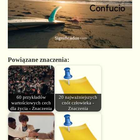
Powiązane znaczenia:
60 przykładów
20 najważniejszych
wartościowych cech
cnót człowieka -
dla życia - Znaczenia
Znaczenia