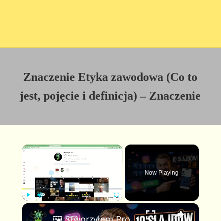
Znaczenie Etyka zawodowa (Co to
jest, pojęcie i definicja) – Znaczenie
×
Now Playing
×
P
U
F
🖼️ Stworzyłem Profesjonalną Karuzelę Instagram 10 Slajdów z AI — Pełny Workflow z Claude & FlexClip
l
n
u