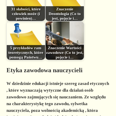
31 słabości, które
Znaczenie
człowiek może (i
Deontologia (Co to
powinien)…
jest, pojęcie i…
5 przykładów ram
Znaczenie Wartości
teoretycznych, które
zawodowe (Co to jest,
pomogą Państwu…
pojęcie i…
Etyka zawodowa nauczycieli
W dziedzinie
edukacji
istnieje szereg
zasad etycznych
, które wyznaczają wytyczne dla działań osób
zawodowo zajmujących się nauczaniem. Ze względu
na charakterystykę tego zawodu, sylwetka
nauczyciela, poza
wolnością akademicką
, która