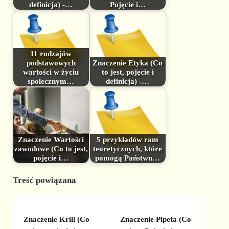
definicja) -…
Pojęcie i…
11 rodzajów
podstawowych
Znaczenie Etyka (Co
wartości w życiu
to jest, pojęcie i
społecznym…
definicja) -…
Znaczenie Wartości
5 przykładów ram
zawodowe (Co to jest,
teoretycznych, które
pojęcie i…
pomogą Państwu…
Treść powiązana
Znaczenie Krill (Co
Znaczenie Pipeta (Co