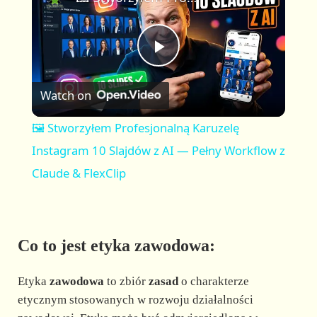
a
m
l
y
u
l
t
s
P
e
c
r
Watch on
e
l
e
🖼️ Stworzyłem Profesjonalną Karuzelę
n
a
Instagram 10 Slajdów z AI — Pełny Workflow z
Claude & FlexClip
y
V
Co to jest etyka zawodowa:
i
Etyka
zawodowa
to zbiór
zasad
o charakterze
etycznym stosowanych w rozwoju działalności