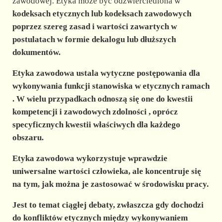
d
zawodowej. Etyka może być odzwierciedlona w
kodeksach etycznych
lub
kodeksach zawodowych
poprzez szereg
zasad
i
wartości
zawartych w
e
postulatach w formie dekalogu lub dłuższych
dokumentów.
o
Etyka zawodowa ustala wytyczne postępowania dla
wykonywania
funkcji
stanowiska w etycznych
ramach
. W wielu przypadkach odnoszą się one do kwestii
kompetencji
i
zawodowych
zdolności
, oprócz
specyficznych kwestii właściwych dla każdego
obszaru.
Etyka zawodowa wykorzystuje wprawdzie
uniwersalne
wartości człowieka, ale koncentruje się
na tym, jak można je zastosować w środowisku pracy.
Jest to temat ciągłej debaty, zwłaszcza gdy dochodzi
do
konfliktów etycznych
między wykonywaniem