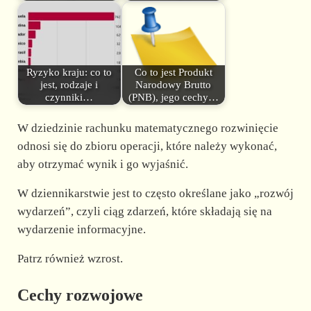
Ryzyko kraju: co to
Co to jest Produkt
jest, rodzaje i
Narodowy Brutto
czynniki…
(PNB), jego cechy…
W dziedzinie rachunku matematycznego rozwinięcie
odnosi się do zbioru operacji, które należy wykonać,
aby otrzymać wynik i go wyjaśnić.
W dziennikarstwie jest to często określane jako „rozwój
wydarzeń”, czyli ciąg zdarzeń, które składają się na
wydarzenie informacyjne.
Patrz również wzrost.
Cechy rozwojowe