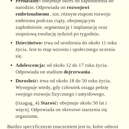
Prenatalny:
obejmuje okres od zapłodnienia do
narodzin. Odpowiada on
rozwojowi
embrionalnemu
, tzn. różnym etapom rozwoju
embrionu podczas ciąży, obejmującym
zapłodnienie, segmentację i implantację oraz
stopniową ewolucję tydzień po tygodniu.
Dzieciństwo:
trwa od urodzenia do około 11 roku
życia. Jest to etap wzrostu i społecznego uczenia
się.
Adolescencja:
od około 12 do 17 roku życia.
Odpowiada on stadium
dojrzewania
.
Dorosłość:
trwa od około 18 do 50 roku życia.
Występuje wtedy, gdy człowiek osiąga pełnię
swojego rozwoju fizycznego i umysłowego.
(tixagag_4)
Starość:
obejmuje około 50 lat i
więcej. Odpowiada on okresowi starzenia się
organizmu.
Bardzo specyficznym znaczeniem jest to, które odnosi