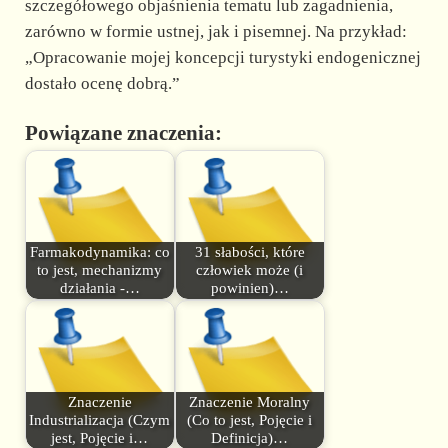
szczegółowego objaśnienia tematu lub zagadnienia,
zarówno w formie ustnej, jak i pisemnej. Na przykład:
„Opracowanie mojej koncepcji turystyki endogenicznej
dostało ocenę dobrą.”
Powiązane znaczenia:
Farmakodynamika: co
31 słabości, które
to jest, mechanizmy
człowiek może (i
działania -…
powinien)…
Znaczenie
Znaczenie Moralny
Industrializacja (Czym
(Co to jest, Pojęcie i
jest, Pojęcie i…
Definicja)…