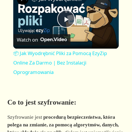
a
m
l
y
u
l
t
s
P
e
c
r
Watch on
e
l
e
📦 Jak Wyodrębnić Pliki za Pomocą EzyZip
n
a
Online Za Darmo | Bez Instalacji
Oprogramowania
y
V
Co to jest szyfrowanie:
i
Szyfrowanie jest
procedurą bezpieczeństwa, która
polega na zmianie, za pomocą algorytmów, danych,