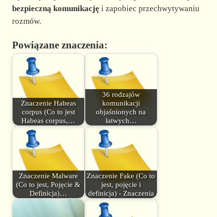
bezpieczną komunikację
i zapobiec przechwytywaniu
rozmów.
Powiązane znaczenia:
36 rodzajów
Znaczenie Habeas
komunikacji
corpus (Co to jest
objaśnionych na
Habeas corpus,…
łatwych…
Znaczenie Malware
Znaczenie Fake (Co to
(Co to jest, Pojęcie &
jest, pojęcie i
Definicja)…
definicja) - Znaczenia