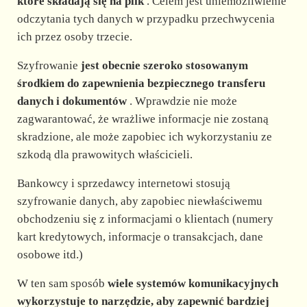
d
które składają się na plik
. Celem jest uniemożliwienie
odczytania tych danych w przypadku przechwycenia
ich przez osoby trzecie.
e
Szyfrowanie
jest obecnie szeroko stosowanym
o
środkiem do zapewnienia bezpiecznego transferu
danych i dokumentów
. Wprawdzie nie może
zagwarantować, że wrażliwe informacje nie zostaną
skradzione, ale może zapobiec ich wykorzystaniu ze
szkodą dla prawowitych właścicieli.
Bankowcy i sprzedawcy internetowi stosują
szyfrowanie danych, aby zapobiec niewłaściwemu
obchodzeniu się z informacjami o klientach (numery
kart kredytowych, informacje o transakcjach, dane
osobowe itd.)
W ten sam sposób
wiele systemów komunikacyjnych
wykorzystuje to narzędzie, aby zapewnić bardziej