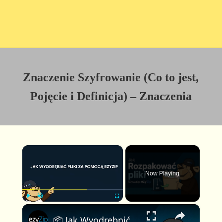
Znaczenie Szyfrowanie (Co to jest,
Pojęcie i Definicja) – Znaczenia
×
Now Playing
×
P
U
F
📦 Jak Wyodrębnić Pliki za Pomocą EzyZip Online Za Darmo | Bez Instalacji Oprogramowania
l
n
u