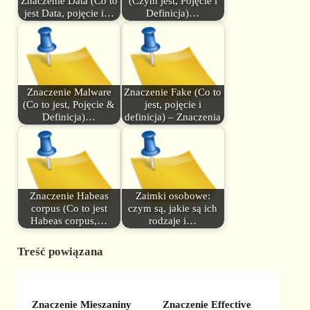
Znaczenie Data (Co to
(Czym jest, Pojęcie i
jest Data, pojęcie i…
Definicja)…
Znaczenie Malware
Znaczenie Fake (Co to
(Co to jest, Pojęcie &
jest, pojęcie i
Definicja)…
definicja) – Znaczenia
Znaczenie Habeas
Zaimki osobowe:
corpus (Co to jest
czym są, jakie są ich
Habeas corpus,…
rodzaje i…
Treść powiązana
Znaczenie Mieszaniny
Znaczenie Effective