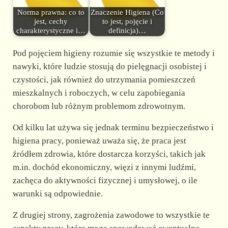
Norma prawna: co to
Znaczenie Higiena (Co
jest, cechy
to jest, pojęcie i
charakterystyczne i…
definicja)…
Pod pojęciem higieny rozumie się wszystkie te metody i
nawyki, które ludzie stosują do pielęgnacji osobistej i
czystości, jak również do utrzymania pomieszczeń
mieszkalnych i roboczych, w celu zapobiegania
chorobom lub różnym problemom zdrowotnym.
Od kilku lat używa się jednak terminu bezpieczeństwo i
higiena pracy, ponieważ uważa się, że praca jest
źródłem zdrowia, które dostarcza korzyści, takich jak
m.in. dochód ekonomiczny, więzi z innymi ludźmi,
zachęca do aktywności fizycznej i umysłowej, o ile
warunki są odpowiednie.
Z drugiej strony, zagrożenia zawodowe to wszystkie te