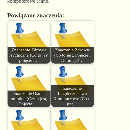
komputerowe i inne.
Powiązane znaczenia:
Znaczenie Zdrowie
Znaczenie Zdrowie
psychiczne (Co to jest,
(Co to jest, Pojęcie i
pojęcie i…
Definicja)…
Znaczenie
Znaczenie Osoba
Bezpieczeństwo
moralna (Czym jest,
Komputerowe (Co to
Pojęcie i…
jest,…