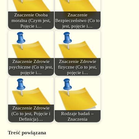
Znaczenie Osoba
Znaczenie
moralna (Czym jest,
Bezpieczeństwo (Co to
Pojęcie i…
jest, pojęcie i…
Znaczenie Zdrowie
Znaczenie Zdrowie
psychiczne (Co to jest,
fizyczne (Co to jest,
pojęcie i…
pojęcie i…
Znaczenie Zdrowie
(Co to jest, Pojęcie i
Rodzaje badań –
Definicja)…
Znaczenia
Treść powiązana