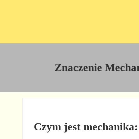
Przejdź do treści
Skip to site footer
Znaczenie Mechani
Czym jest mechanika: