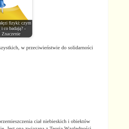
ałęzi fizyki: czym
 i co badają? -
Znaczenie
szystkich, w przeciwieństwie do solidarności
zemieszczenia ciał niebieskich i obiektów
asie. Jest ona związana z Teorią Względności