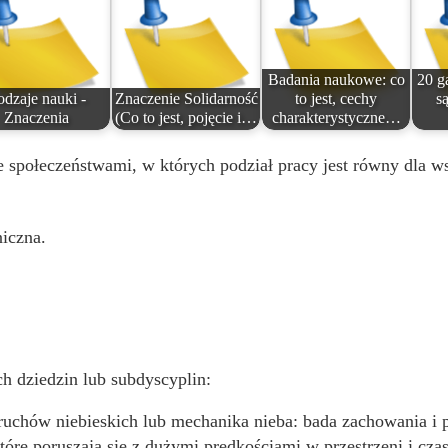
Badania naukowe: co
20 g
dzaje nauki -
Znaczenie Solidarność
to jest, cechy
są
Znaczenia
(Co to jest, pojęcie i…
charakterystyczne…
e społeczeństwami, w których podział pracy jest równy dla w
niczna.
h dziedzin lub subdyscyplin:
uchów niebieskich lub mechanika nieba: bada zachowania i pr
 które poruszają się z dużymi prędkościami w przestrzeni i cz