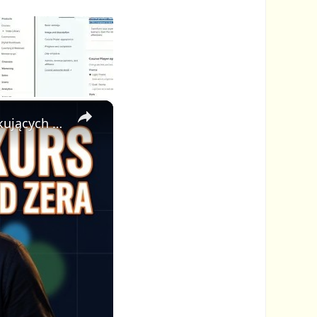
×
🎓 Jak Stworzyć Kurs Online od Zera — Pełny Tutorial dla Początkujących (Rejestracji do Publikacji)