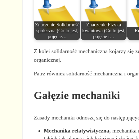
Znaczenie Solidarność
Znaczenie Fizyka
społeczna (Co to jest,
kwantowa (Co to jest,
Ro
pojęcie…
pojęcie i…
Z kolei solidarność mechaniczna kojarzy się z
organicznej.
Patrz również solidarność mechaniczna i orga
Gałęzie mechaniki
Zasady mechaniki odnoszą się do następującyc
Mechanika relatywistyczna,
mechanika r
takich jak planety, ich księżyce i słońce,