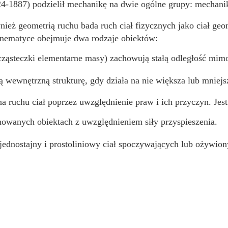
24-1887) podzielił mechanikę na dwie ogólne grupy: mechan
ież geometrią ruchu bada ruch ciał fizycznych jako ciał ge
inematyce obejmuje dwa rodzaje obiektów:
(cząsteczki elementarne masy) zachowują stałą odległość mimo 
ją wewnętrzną strukturę, gdy działa na nie większa lub mniejsz
na ruchu ciał poprzez uwzględnienie praw i ich przyczyn. Jest
mowanych obiektach z uwzględnieniem siły przyspieszenia.
jednostajny i prostoliniowy ciał spoczywających lub ożywion