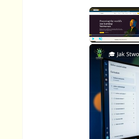
P
U
l
n
a
m
y
u
t
e