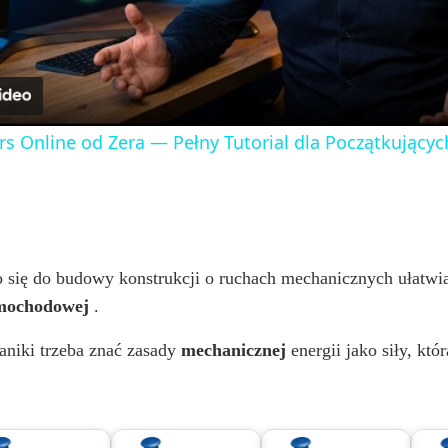
a
y
rs Online od Zera — Pełny Tutorial dla Początkujących
V
i
się do budowy konstrukcji o ruchach mechanicznych ułatwiaj
d
mochodowej
.
aniki trzeba znać zasady
mechanicznej
energii jako siły, kt
e
o