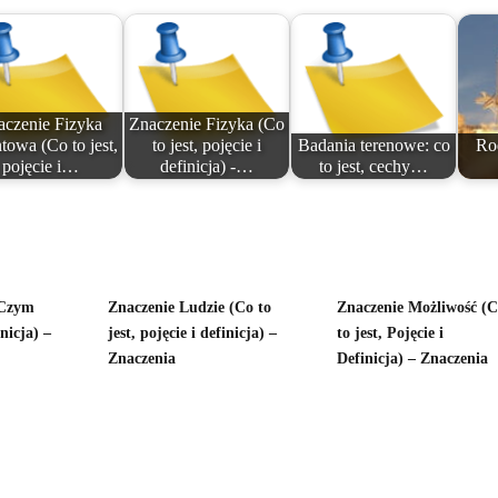
aczenie Fizyka
Znaczenie Fizyka (Co
owa (Co to jest,
to jest, pojęcie i
Badania terenowe: co
Ro
pojęcie i…
definicja) -…
to jest, cechy…
(Czym
Znaczenie Ludzie (Co to
Znaczenie Możliwość (
inicja) –
jest, pojęcie i definicja) –
to jest, Pojęcie i
Znaczenia
Definicja) – Znaczenia