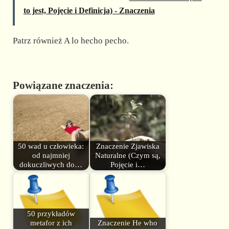
to jest, Pojęcie i Definicja) - Znaczenia
Patrz również A lo hecho pecho.
Powiązane znaczenia:
50 wad u człowieka:
Znaczenie Zjawiska
od najmniej
Naturalne (Czym są,
dokuczliwych do…
Pojęcie i…
50 przykładów
metafor z ich
Znaczenie He who