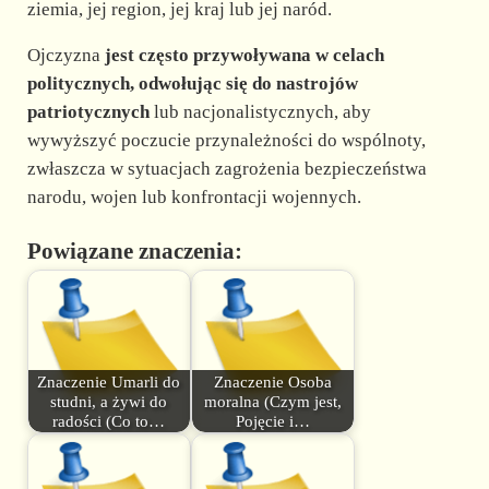
ziemia, jej region, jej kraj lub jej naród.
Ojczyzna
jest często przywoływana w celach
politycznych, odwołując się do nastrojów
patriotycznych
lub nacjonalistycznych, aby
wywyższyć poczucie przynależności do wspólnoty,
zwłaszcza w sytuacjach zagrożenia bezpieczeństwa
narodu, wojen lub konfrontacji wojennych.
Powiązane znaczenia:
Znaczenie Umarli do
Znaczenie Osoba
studni, a żywi do
moralna (Czym jest,
radości (Co to…
Pojęcie i…