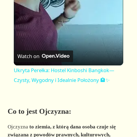
a
y
V
Watch on
i
Ukryta Perełka: Hostel Kinboshi Bangkok—
Czysty, Wygodny i Idealnie Położony 🏨✨
d
e
Co to jest Ojczyzna:
o
Ojczyzna
to ziemia, z którą dana osoba czuje się
związana z powodów prawnych, kulturowych,