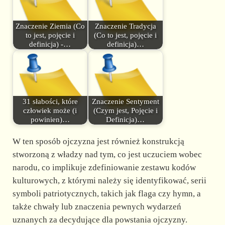
Znaczenie Ziemia (Co
Znaczenie Tradycja
to jest, pojęcie i
(Co to jest, pojęcie i
definicja) -…
definicja)…
31 słabości, które
Znaczenie Sentyment
człowiek może (i
(Czym jest, Pojęcie i
powinien)…
Definicja)…
W ten sposób ojczyzna jest również konstrukcją
stworzoną z władzy nad tym, co jest uczuciem wobec
narodu, co implikuje zdefiniowanie zestawu kodów
kulturowych, z którymi należy się identyfikować, serii
symboli patriotycznych, takich jak flaga czy hymn, a
także chwały lub znaczenia pewnych wydarzeń
uznanych za decydujące dla powstania ojczyzny.