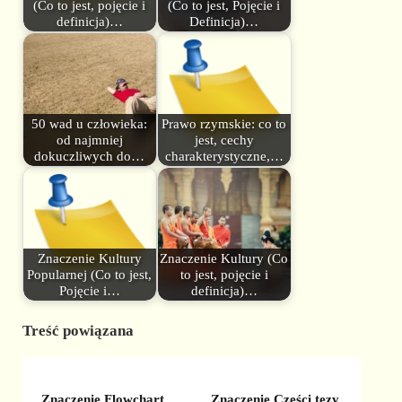
(Co to jest, pojęcie i
(Co to jest, Pojęcie i
definicja)…
Definicja)…
50 wad u człowieka:
Prawo rzymskie: co to
od najmniej
jest, cechy
dokuczliwych do…
charakterystyczne,…
Znaczenie Kultury
Znaczenie Kultury (Co
Popularnej (Co to jest,
to jest, pojęcie i
Pojęcie i…
definicja)…
Treść powiązana
Znaczenie Flowchart
Znaczenie Części tezy