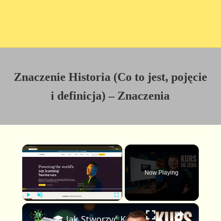
Znaczenie Historia (Co to jest, pojęcie
i definicja) – Znaczenia
×
Now Playing
×
P
U
F
🎓 Jak Stworzyć Kurs Online od Zera — Pełny Tutorial dla Początkujących (Rejestracji do Publikacji)
l
n
u