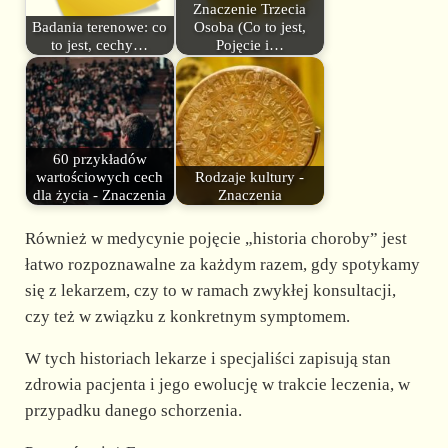
Znaczenie Trzecia
Badania terenowe: co
Osoba (Co to jest,
to jest, cechy…
Pojęcie i…
60 przykładów
wartościowych cech
Rodzaje kultury -
dla życia - Znaczenia
Znaczenia
Również w medycynie pojęcie „historia choroby” jest
łatwo rozpoznawalne za każdym razem, gdy spotykamy
się z lekarzem, czy to w ramach zwykłej konsultacji,
czy też w związku z konkretnym symptomem.
W tych historiach lekarze i specjaliści zapisują stan
zdrowia pacjenta i jego ewolucję w trakcie leczenia, w
przypadku danego schorzenia.