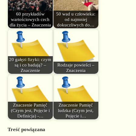
60 przykładów
50 wad u człowieka:
wartościowych cech
od najmniej
dla życia – Znaczenia
dokuczliwych do…
20 gałęzi fizyki: czym
są i co badają? –
Rodzaje powieści –
Znaczenie
Znaczenia
Znaczenie Pamięć
Znaczenie Pamięć
(Czym jest, Pojęcie i
ludzka (Czym jest,
Definicja) -…
Pojęcie i…
Treść powiązana