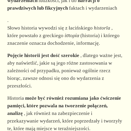
d
wydarzeniach
ludzkości, jak i do
narracji o
prawdziwych lub fikcyjnych
faktach i wydarzeniach
e
.
Słowo historia wywodzi się z łacińskiego
historĭa
,
o
które powstało z greckiego
ἱστορία
(historia) i którego
znaczenie oznacza dochodzenie, informację.
Pojęcie historii jest dość szerokie
, dlatego ważne jest,
aby naświetlić, jakie są jego różne zastosowania w
zależności od przypadku, ponieważ ogólnie rzecz
biorąc, zawsze odnosi się ono do wydarzenia z
przeszłości.
Historia
może być również rozumiana jako ćwiczenie
pamięci, które pozwala na tworzenie połączeń,
analizę
, jak również na zabezpieczenie i
przekazywanie wydarzeń, które poprzedzały i tworzyły
te, które mają miejsce w teraźniejszości.