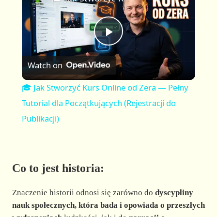
a
m
l
y
u
l
t
s
P
e
c
r
Watch on
e
l
e
🎓 Jak Stworzyć Kurs Online od Zera — Pełny
n
a
Tutorial dla Początkujących (Rejestracji do
Publikacji)
y
V
Co to jest historia:
i
Znaczenie historii odnosi się zarówno do
dyscypliny
nauk społecznych, która bada i opowiada o przeszłych