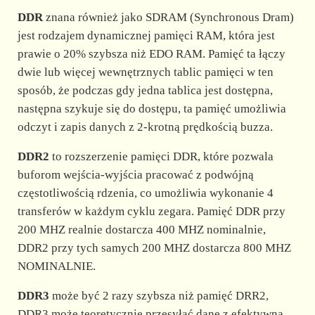
DDR
znana również jako SDRAM (Synchronous Dram)
jest rodzajem dynamicznej pamięci RAM, która jest
prawie o 20% szybsza niż EDO RAM. Pamięć ta łączy
dwie lub więcej wewnętrznych tablic pamięci w ten
sposób, że podczas gdy jedna tablica jest dostępna,
następna szykuje się do dostępu, ta pamięć umożliwia
odczyt i zapis danych z 2-krotną prędkością buzza.
DDR2
to rozszerzenie pamięci DDR, które pozwala
buforom wejścia-wyjścia pracować z podwójną
częstotliwością rdzenia, co umożliwia wykonanie 4
transferów w każdym cyklu zegara. Pamięć DDR przy
200 MHZ realnie dostarcza 400 MHZ nominalnie,
DDR2 przy tych samych 200 MHZ dostarcza 800 MHZ
NOMINALNIE.
DDR3
może być 2 razy szybsza niż pamięć DRR2,
DDR3 może teoretycznie przesyłać dane z efektywną