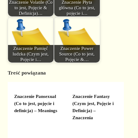
Znaczenie Volatile (Co
Znaczenie Płyta
to jest, Pojęcie &
główna (Co to jest,
Definicja)…
pojęcie i…
Znaczenie Pamięć
Znaczenie Power
ludzka (Czym jest,
Source (Co to jest,
Pojęcie i…
Pojęcie &…
Treść powiązana
Znaczenie Pansexual
Znaczenie Fantasy
(Co to jest, pojęcie i
(Czym jest, Pojęcie i
definicja) – Meanings
Definicja) –
Znaczenia