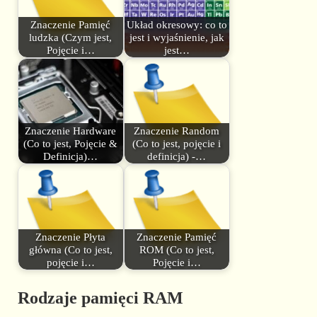
Znaczenie Pamięć
Układ okresowy: co to
ludzka (Czym jest,
jest i wyjaśnienie, jak
Pojęcie i…
jest…
Znaczenie Hardware
Znaczenie Random
(Co to jest, Pojęcie &
(Co to jest, pojęcie i
Definicja)…
definicja) -…
Znaczenie Płyta
Znaczenie Pamięć
główna (Co to jest,
ROM (Co to jest,
pojęcie i…
Pojęcie i…
Rodzaje pamięci RAM