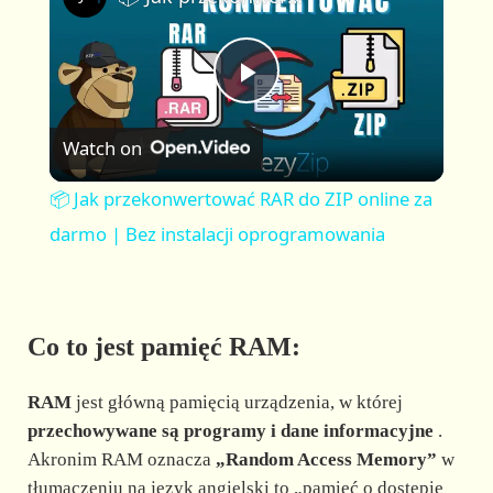
a
m
l
y
u
l
t
s
P
e
c
r
Watch on
e
l
e
📦 Jak przekonwertować RAR do ZIP online za
n
a
darmo | Bez instalacji oprogramowania
y
Co to jest pamięć RAM:
V
RAM
jest główną pamięcią urządzenia, w której
i
przechowywane są programy i dane informacyjne
.
Akronim RAM oznacza
„Random Access Memory”
w
tłumaczeniu na język angielski to „pamięć o dostępie