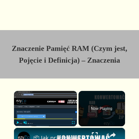
Znaczenie Pamięć RAM (Czym jest,
Pojęcie i Definicja) – Znaczenia
×
Now Playing
×
P
U
F
📦 Jak przekonwertować RAR do ZIP online za darmo | Bez instalacji oprogramowania
l
n
u