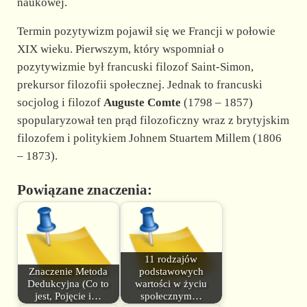
naukowej.
Termin pozytywizm pojawił się we Francji w połowie
XIX wieku. Pierwszym, który wspomniał o
pozytywizmie był francuski filozof Saint-Simon,
prekursor filozofii społecznej. Jednak to francuski
socjolog i filozof
Auguste Comte
(1798 – 1857)
spopularyzował ten prąd filozoficzny wraz z brytyjskim
filozofem i politykiem Johnem Stuartem Millem (1806
– 1873).
Powiązane znaczenia:
11 rodzajów
Znaczenie Metoda
podstawowych
Dedukcyjna (Co to
wartości w życiu
jest, Pojęcie i…
społecznym…