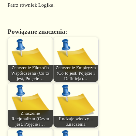
Patrz również Logika.
Powiązane znaczenia:
Znaczenie Filozofia
Znaczenie Empiryzm
Współczesna (Co to
(Co to jest, Pojęcie i
jest, Pojęcie…
Definicja)…
Znaczenie
Racjonalizm (Czym
Rodzaje wiedzy –
jest, Pojęcie i…
Znaczenia