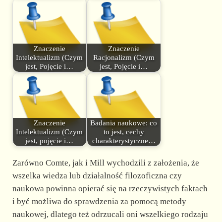
Znaczenie
Znaczenie
Intelektualizm (Czym
Racjonalizm (Czym
jest, Pojęcie i…
jest, Pojęcie i…
Znaczenie
Badania naukowe: co
Intelektualizm (Czym
to jest, cechy
jest, pojęcie i…
charakterystyczne…
Zarówno Comte, jak i Mill wychodzili z założenia, że
wszelka wiedza lub działalność filozoficzna czy
naukowa powinna opierać się na rzeczywistych faktach
i być możliwa do sprawdzenia za pomocą metody
naukowej, dlatego też odrzucali oni wszelkiego rodzaju