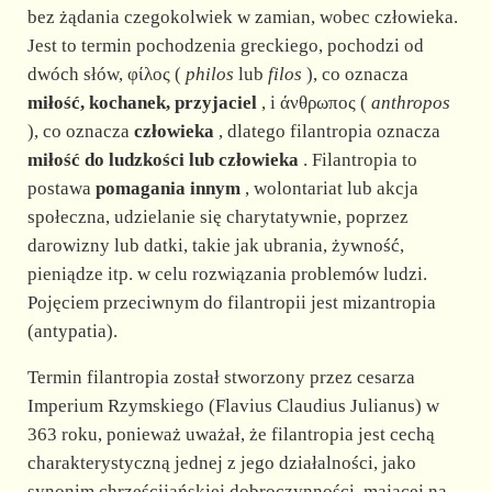
bez żądania czegokolwiek w zamian, wobec człowieka.
Jest to termin pochodzenia greckiego, pochodzi od
dwóch słów, φίλος (
philos
lub
filos
), co oznacza
miłość, kochanek, przyjaciel
, i άνθρωπος (
anthropos
), co oznacza
człowieka
, dlatego filantropia oznacza
miłość do ludzkości lub człowieka
. Filantropia to
postawa
pomagania innym
, wolontariat lub akcja
społeczna, udzielanie się charytatywnie, poprzez
darowizny lub datki, takie jak ubrania, żywność,
pieniądze itp. w celu rozwiązania problemów ludzi.
Pojęciem przeciwnym do filantropii jest mizantropia
(antypatia).
Termin filantropia został stworzony przez cesarza
Imperium Rzymskiego (Flavius Claudius Julianus) w
363 roku, ponieważ uważał, że filantropia jest cechą
charakterystyczną jednej z jego działalności, jako
synonim chrześcijańskiej dobroczynności, mającej na