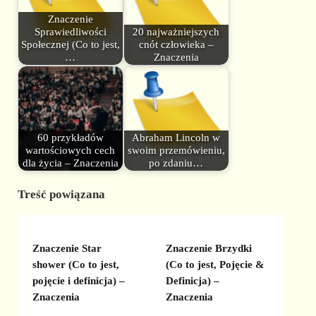
Znaczenie
Sprawiedliwości
20 najważniejszych
Społecznej (Co to jest,
cnót człowieka –
…
Znaczenia
60 przykładów
Abraham Lincoln w
wartościowych cech
swoim przemówieniu,
dla życia – Znaczenia
po zdaniu…
Treść powiązana
Znaczenie Star
Znaczenie Brzydki
shower (Co to jest,
(Co to jest, Pojęcie &
pojęcie i definicja) –
Definicja) –
Znaczenia
Znaczenia