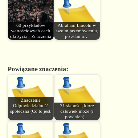
60 przykładów
Abraham Lincoln w
wartościowych cech
swoim przemówieniu,
dla życia - Znaczenia
po zdaniu…
Powiązane znaczenia:
Znaczenie
Odpowiedzialność
31 słabości, które
społeczna (Co to jest,
człowiek może (i
…
powinien)…