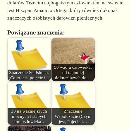
dolarów. Trzecim najbogatszym człowiekiem na świecie
jest Hiszpan Amancio Ortega, który również dokonał
znaczących osobistych darowizn pieniężnych.
Powiązane znaczenia:
50 wad u człowieka:
Znaczenie Selfishness
od najmniej
(Co to jest, pojęcie i…
dokuczliwych do…
30 najważniejszych
Znaczenie
mocnych i słabych
Współczucie (Czym
stron człowieka…
jest, Pojęcie i…