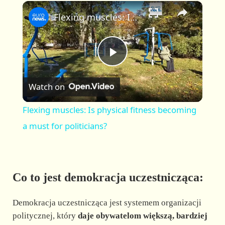
×
P
U
F
Flexing muscles: Is physical fitness becoming a must for politicians?
l
n
u
a
m
l
y
u
l
t
s
P
e
c
r
Watch on
e
l
e
Flexing muscles: Is physical fitness becoming
n
a
a must for politicians?
y
Co to jest demokracja uczestnicząca:
V
Demokracja uczestnicząca jest systemem organizacji
i
politycznej, który
daje obywatelom większą, bardziej