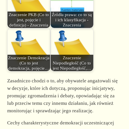
Znaczenie PKB (Co to
Źródła prawa: co to są
jest, pojęcie i
i ich klasyfikacja -
definicja) - Znaczenia
Znaczenia
Znaczenie Demokracja
Znaczenie
(Co to jest
Niepodległość (Co to
demokracja, pojęcie…
jest Niepodległość,…
Zasadniczo chodzi o to, aby obywatele angażowali się
w decyzje, które ich dotyczą, proponując inicjatywy,
promując zgromadzenia i debaty, opowiadając się za
lub przeciw temu czy innemu działaniu, jak również
monitorując i sprawdzając jego realizację.
Cechy charakterystyczne demokracji uczestniczącej