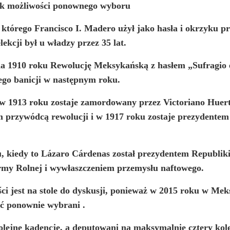
ak możliwości ponownego wyboru
ie, którego Francisco I. Madero użył jako hasła i okrzyk
lekcji był u władzy przez 35 lat.
a 1910 roku Rewolucję Meksykańską z hasłem „Sufragio efe
ego banicji w następnym roku.
 w 1913 roku zostaje zamordowany przez Victoriano Huert
przywódcą rewolucji i w 1917 roku zostaje prezydentem Re
u, kiedy to Lázaro Cárdenas został prezydentem Republik
my Rolnej i wywłaszczeniem przemysłu naftowego.
ści jest na stole do dyskusji, ponieważ w 2015 roku w Me
yć ponownie wybrani
.
lejne kadencje, a deputowani na maksymalnie cztery kole