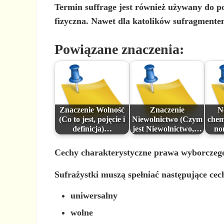
Termin suffrage jest również używany do
p
fizyczna. Nawet dla katolików sufragmente
Powiązane znaczenia:
Znaczenie Wolność
Znaczenie
N
(Co to jest, pojęcie i
Niewolnictwo (Czym
chemi
definicja)…
jest Niewolnictwo,…
no
Cechy charakterystyczne prawa wyborczeg
Sufrażystki muszą spełniać następujące cec
uniwersalny
wolne