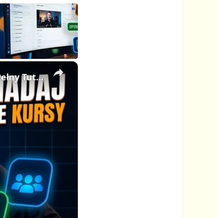
×
🎓 Jak Sprzedawać Kursy Online i Zbudować Membership — Pełny Tutorial dla Twórców Kursów