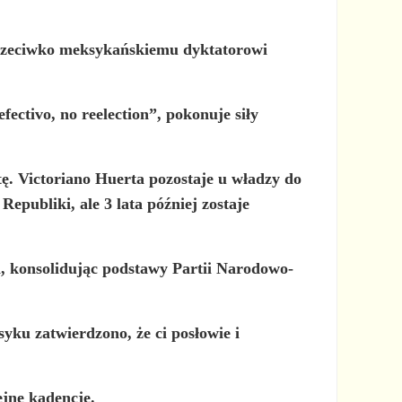
u przeciwko meksykańskiemu dyktatorowi
ctivo, no reelection”, pokonuje siły
ę. Victoriano Huerta pozostaje u władzy do
publiki, ale 3 lata później zostaje
i, konsolidując podstawy Partii Narodowo-
ksyku
zatwierdzono, że ci
posłowie i
jne kadencje.