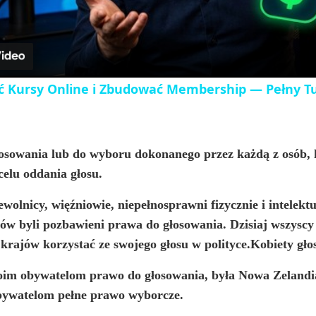
a
y
ć Kursy Online i Zbudować Membership — Pełny Tut
V
i
osowania
lub do wyboru dokonanego przez każdą z osób, k
elu oddania głosu.
d
iewolnicy, więźniowie, niepełnosprawni fizycznie i intelekt
dów byli pozbawieni prawa do głosowania. Dzisiaj wszyscy d
e
krajów korzystać ze swojego głosu w polityce.Kobiety gł
woim obywatelom prawo do głosowania, była Nowa Zelandi
o
obywatelom pełne prawo wyborcze.