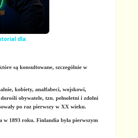
orial dla
tóre są konsultowane, szczególnie w
ualnie, kobiety, analfabeci, wojskowi,
orośli obywatele, tzn. pełnoletni i zdolni
osowały po raz pierwszy w XX wieku.
a w 1893 roku. Finlandia była pierwszym