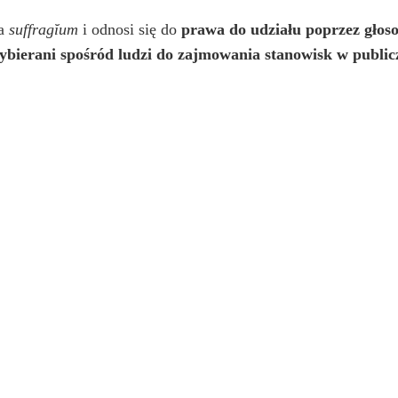
wa
suffragĭum
i odnosi się do
prawa do udziału poprzez głosow
wybierani spośród ludzi do zajmowania stanowisk w publ