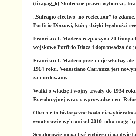
(tixagag_6) Skuteczne prawo wyborcze, br
„Sufragio efectivo, no reelection” to zdan
Porfirio Diazowi, który dzięki legalności ree
Francisco I. Madero rozpoczyna 20 listopad
wojskowe Porfirio Diaza i doprowadza do j
Francisco I. Madero przejmuje władzę, ale
1914 roku. Venustiano Carranza jest nowym 
zamordowany.
Walki o władzę i wojny trwały do 1934 rok
Rewolucyjnej wraz z wprowadzeniem Refor
Obecnie to historyczne hasło niewybieralno
senatorowie wybrani od 2018 roku mogą b
Senatorowie mogą być wybierani na dwie ko