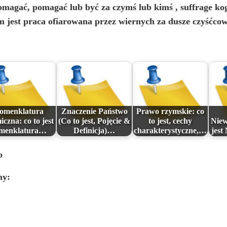
omagać, pomagać lub być za czymś lub kimś
, suffrage ko
m jest praca ofiarowana przez wiernych za dusze czyśćcow
omenklatura
Znaczenie Państwo
Prawo rzymskie: co
czna: co to jest
(Co to jest, Pojęcie &
to jest, cechy
Niew
menklatura…
Definicja)…
charakterystyczne,…
jest
o
hy: