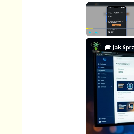
P
U
l
n
a
m
y
u
t
e