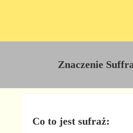
Przejdź do treści
Skip to site footer
Znaczenie Suffra
Co to jest sufraż: