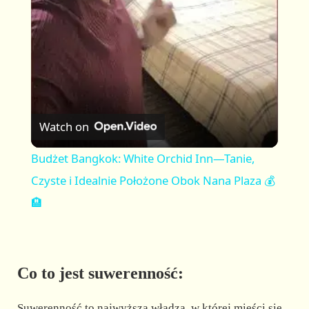
a
y
V
Watch on
i
Budżet Bangkok: White Orchid Inn—Tanie,
Czyste i Idealnie Położone Obok Nana Plaza 💰
d
🏨
e
Co to jest suwerenność:
o
Suwerenność to najwyższa władza, w której mieści się