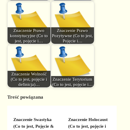
Znaczenie Prawo
Znaczenie Prawo
konstytucyjne (Co to
Pozytywne (Co to jest,
jest, pojęcie i…
Pojęcie i…
Znaczenie Wolność
(Co to jest, pojęcie i
Znaczenie Terytorium
definicja)…
(Co to jest, pojęcie i…
Treść powiązana
Znaczenie Swastyka
Znaczenie Holocaust
(Co to jest, Pojęcie &
(Co to jest, pojęcie i