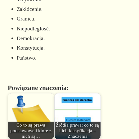
Zakłócenie.
Granica.
Niepodległość.
Demokracja.
Konstytucja.
Państwo.
Powiązane znaczenia:
Co to są prawa
Źródła prawa: co to są
podstawowe i które z
i ich klasyfikacja –
nich są…
Znaczenia