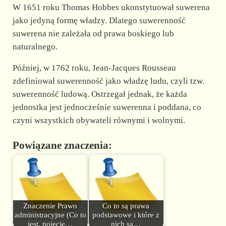
W 1651 roku Thomas Hobbes ukonstytuował suwerena
jako jedyną formę władzy. Dlatego suwerenność
suwerena nie zależała od prawa boskiego lub
naturalnego.
Później, w 1762 roku, Jean-Jacques Rousseau
zdefiniował suwerenność jako władzę ludu, czyli tzw.
suwerenność ludową. Ostrzegał jednak, że każda
jednostka jest jednocześnie suwerenna i poddana, co
czyni wszystkich obywateli równymi i wolnymi.
Powiązane znaczenia:
Znaczenie Prawo
Co to są prawa
administracyjne (Co to
podstawowe i które z
jest, pojęcie…
nich są…