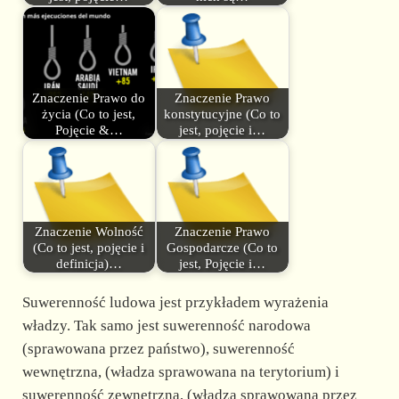
Znaczenie Prawo do
Znaczenie Prawo
życia (Co to jest,
konstytucyjne (Co to
Pojęcie &…
jest, pojęcie i…
Znaczenie Wolność
Znaczenie Prawo
(Co to jest, pojęcie i
Gospodarcze (Co to
definicja)…
jest, Pojęcie i…
Suwerenność ludowa jest przykładem wyrażenia
władzy. Tak samo jest suwerenność narodowa
(sprawowana przez państwo), suwerenność
wewnętrzna, (władza sprawowana na terytorium) i
suwerenność zewnętrzna, (władza sprawowana przez