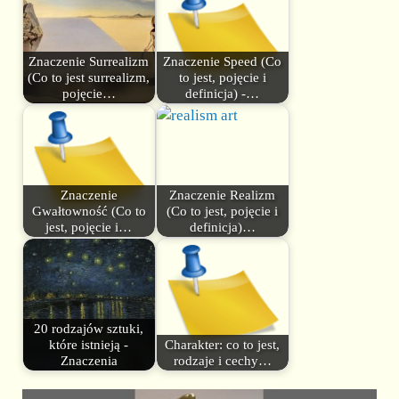
Znaczenie Surrealizm
Znaczenie Speed (Co
(Co to jest surrealizm,
to jest, pojęcie i
pojęcie…
definicja) -…
Znaczenie
Znaczenie Realizm
Gwałtowność (Co to
(Co to jest, pojęcie i
jest, pojęcie i…
definicja)…
20 rodzajów sztuki,
które istnieją -
Charakter: co to jest,
Znaczenia
rodzaje i cechy…