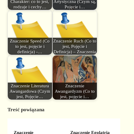
Charakter: co to jest,
Artystyczna (Czym są,
rodzaje i cechy…
Pojęcie i…
Znaczenie Speed (Co
Znaczenie Ruch (Co to
to jest, pojęcie i
jest, Pojęcie i
definicja) -…
Definicja) – Znaczenia
Znaczenie Literatura
Znaczenie
Awangardowa (Czym
Awangardyzm (Co to
jest, Pojęcie…
jest, pojęcie i…
Treść powiązana
Znaczenie
Znaczenie Egolatria