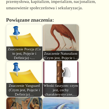
przemysłowa, kapitalizm, imperializm, nacjonalizm,
umasowienie społeczeństwa i sekularyzacja.
Powiązane znaczenia:
Znaczenie Poezja (Co
to jest, Pojęcie i
Znaczenie Naturalizm
Definicja) -…
(Czym jest, Pojęcie i…
Znaczenie Vanguard
Włoski faszyzm: czym
(Czym jest, Pojęcie i
jest, cechy
Definicja)…
charakterystyczne,…