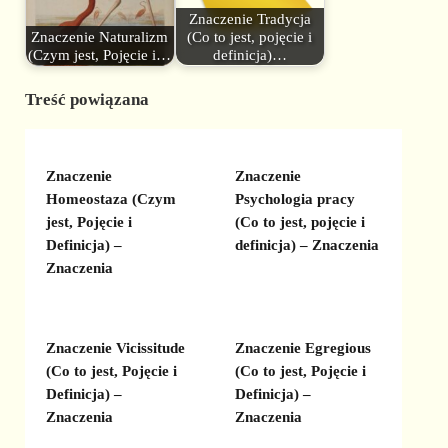
Znaczenie Tradycja
Znaczenie Naturalizm
(Co to jest, pojęcie i
(Czym jest, Pojęcie i…
definicja)…
Treść powiązana
Znaczenie
Znaczenie
Homeostaza (Czym
Psychologia pracy
jest, Pojęcie i
(Co to jest, pojęcie i
Definicja) –
definicja) – Znaczenia
Znaczenia
Znaczenie Vicissitude
Znaczenie Egregious
(Co to jest, Pojęcie i
(Co to jest, Pojęcie i
Definicja) –
Definicja) –
Znaczenia
Znaczenia