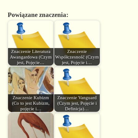
Powiązane znaczenia:
Znaczenie Literatura
Znaczenie
Awangardowa (Czym
Współczesność (Czym
jest, Pojęcie…
jest, Pojęcie i…
Znaczenie Kubizm
Znaczenie Vanguard
(Co to jest Kubizm,
(Czym jest, Pojęcie i
pojęcie i…
Definicja)…