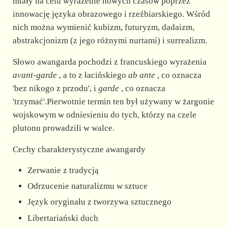
miały na celu wyrażenie nowych czasów poprzez
innowację języka obrazowego i rzeźbiarskiego. Wśród
nich można wymienić kubizm, futuryzm, dadaizm,
abstrakcjonizm (z jego różnymi nurtami) i surrealizm.
Słowo awangarda pochodzi z francuskiego wyrażenia
avant-garde
, a to z łacińskiego
ab ante
, co oznacza
'bez nikogo z przodu', i
garde
, co oznacza
'trzymać'.Pierwotnie termin ten był używany w żargonie
wojskowym w odniesieniu do tych, którzy na czele
plutonu prowadzili w walce.
Cechy charakterystyczne awangardy
Zerwanie z tradycją
Odrzucenie naturalizmu w sztuce
Język oryginału z tworzywa sztucznego
Libertariański duch