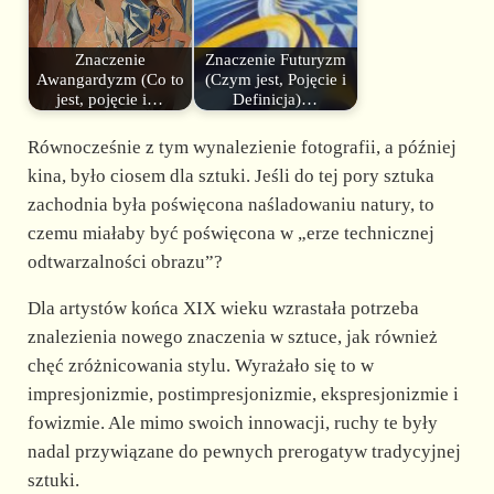
Znaczenie
Znaczenie Futuryzm
Awangardyzm (Co to
(Czym jest, Pojęcie i
jest, pojęcie i…
Definicja)…
Równocześnie z tym wynalezienie fotografii, a później
kina, było ciosem dla sztuki. Jeśli do tej pory sztuka
zachodnia była poświęcona naśladowaniu natury, to
czemu miałaby być poświęcona w „erze technicznej
odtwarzalności obrazu”?
Dla artystów końca XIX wieku wzrastała potrzeba
znalezienia nowego znaczenia w sztuce, jak również
chęć zróżnicowania stylu. Wyrażało się to w
impresjonizmie, postimpresjonizmie, ekspresjonizmie i
fowizmie. Ale mimo swoich innowacji, ruchy te były
nadal przywiązane do pewnych prerogatyw tradycyjnej
sztuki.