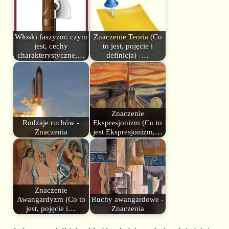
Włoski faszyzm: czym
Znaczenie Teoria (Co
jest, cechy
to jest, pojęcie i
charakterystyczne,…
definicja) -…
Znaczenie
Rodzaje ruchów -
Ekspresjonizm (Co to
Znaczenia
jest Ekspresjonizm,…
Znaczenie
Awangardyzm (Co to
Ruchy awangardowe -
jest, pojęcie i…
Znaczenia