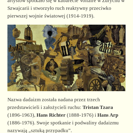
artystów spotkało się w kabarecie Voltaire w Zurychu w
Szwajcarii i stworzyło ruch reaktywny przeciwko
pierwszej wojnie światowej (1914-1919).
Nazwa dadaizm została nadana przez trzech
przedstawicieli i założycieli ruchu:
Tristan Tzara
(1896-1963),
Hans Richter
(1888-1976) i
Hans Arp
(1886-1976). Swoje spotkanie i podwaliny dadaizmu
nazywają „sztuką przypadku”.