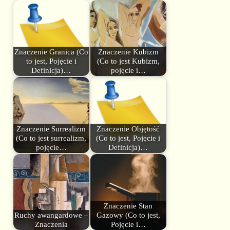
Znaczenie Granica (Co
Znaczenie Kubizm
to jest, Pojęcie i
(Co to jest Kubizm,
Definicja)…
pojęcie i…
Znaczenie Surrealizm
Znaczenie Objętość
(Co to jest surrealizm,
(Co to jest, Pojęcie i
pojęcie…
Definicja)…
Znaczenie Stan
Ruchy awangardowe –
Gazowy (Co to jest,
Znaczenia
Pojęcie i…