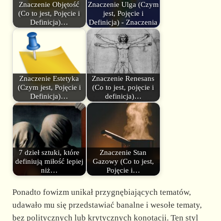
Znaczenie Objętość
Znaczenie Ulga (Czym
(Co to jest, Pojęcie i
jest, Pojęcie i
Definicja)…
Definicja) - Znaczenia
Znaczenie Estetyka
Znaczenie Renesans
(Czym jest, Pojęcie i
(Co to jest, pojęcie i
Definicja)…
definicja)…
7 dzieł sztuki, które
Znaczenie Stan
definiują miłość lepiej
Gazowy (Co to jest,
niż…
Pojęcie i…
Ponadto fowizm unikał przygnębiających tematów,
udawało mu się przedstawiać banalne i wesołe tematy,
bez politycznych lub krytycznych konotacji. Ten styl