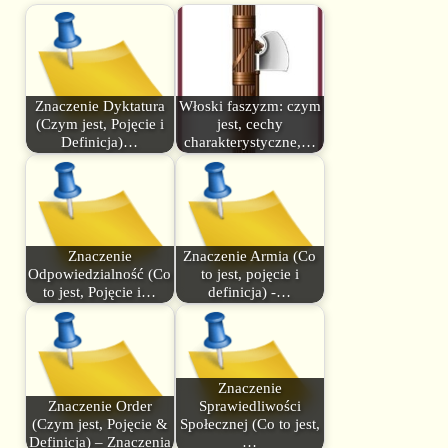
Znaczenie Dyktatura
Włoski faszyzm: czym
(Czym jest, Pojęcie i
jest, cechy
Definicja)…
charakterystyczne,…
Znaczenie
Znaczenie Armia (Co
Odpowiedzialność (Co
to jest, pojęcie i
to jest, Pojęcie i…
definicja) -…
Znaczenie
Znaczenie Order
Sprawiedliwości
(Czym jest, Pojęcie &
Społecznej (Co to jest,
Definicja) – Znaczenia
…