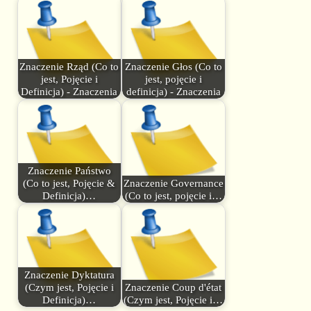
Znaczenie Rząd (Co to
Znaczenie Głos (Co to
jest, Pojęcie i
jest, pojęcie i
Definicja) - Znaczenia
definicja) - Znaczenia
Znaczenie Państwo
(Co to jest, Pojęcie &
Znaczenie Governance
Definicja)…
(Co to jest, pojęcie i…
Znaczenie Dyktatura
(Czym jest, Pojęcie i
Znaczenie Coup d'état
Definicja)…
(Czym jest, Pojęcie i…