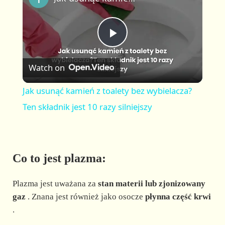
a
m
l
y
u
l
t
s
P
e
c
r
Watch on
e
l
e
Jak usunąć kamień z toalety bez wybielacza?
n
a
Ten składnik jest 10 razy silniejszy
y
Co to jest plazma:
V
Plazma jest uważana za
stan materii lub zjonizowany
i
gaz
. Znana jest również jako osocze
płynna część krwi
.