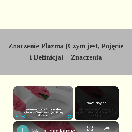
Znaczenie Plazma (Czym jest, Pojęcie
i Definicja) – Znaczenia
×
Now Playing
×
P
U
F
Jak usunąć kamień z toalety bez wybielacza? Ten składnik jest 10 razy silniejszy
l
n
u