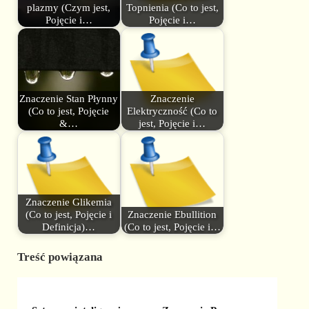
plazmy (Czym jest,
Topnienia (Co to jest,
Pojęcie i…
Pojęcie i…
Znaczenie Stan Płynny
Znaczenie
(Co to jest, Pojęcie
Elektryczność (Co to
&…
jest, Pojęcie i…
Znaczenie Glikemia
(Co to jest, Pojęcie i
Znaczenie Ebullition
Definicja)…
(Co to jest, Pojęcie i…
Treść powiązana