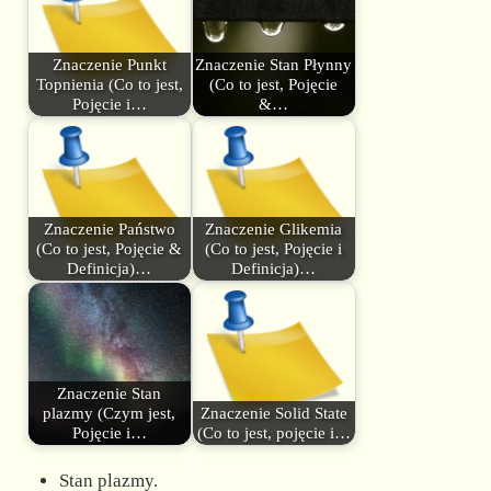
Znaczenie Punkt
Znaczenie Stan Płynny
Topnienia (Co to jest,
(Co to jest, Pojęcie
Pojęcie i…
&…
Znaczenie Państwo
Znaczenie Glikemia
(Co to jest, Pojęcie &
(Co to jest, Pojęcie i
Definicja)…
Definicja)…
Znaczenie Stan
plazmy (Czym jest,
Znaczenie Solid State
Pojęcie i…
(Co to jest, pojęcie i…
Stan plazmy.