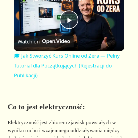
a
m
l
y
u
l
t
s
P
e
c
r
Watch on
e
l
e
🎓 Jak Stworzyć Kurs Online od Zera — Pełny
n
a
Tutorial dla Początkujących (Rejestracji do
Publikacji)
y
V
Co to jest elektryczność:
i
Elektryczność jest zbiorem zjawisk powstałych w
wyniku ruchu i wzajemnego oddziaływania między