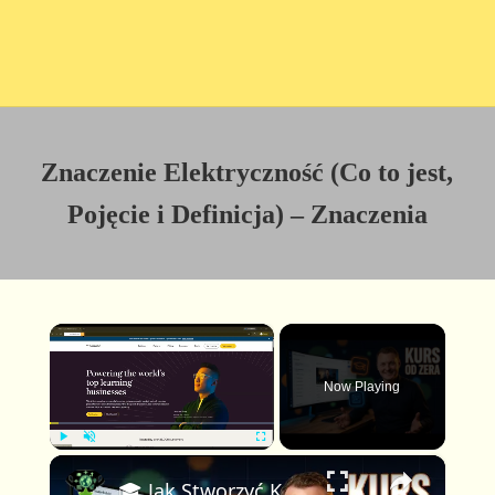
Znaczenie Elektryczność (Co to jest,
Pojęcie i Definicja) – Znaczenia
×
Now Playing
×
P
U
F
🎓 Jak Stworzyć Kurs Online od Zera — Pełny Tutorial dla Początkujących (Rejestracji do Publikacji)
l
n
u