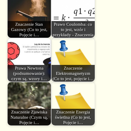
Znaczenie Stan
Prawo Coulomba: co
Gazowy (Co to jest,
to jest, wzór i
Pojęcie i…
przykłady - Znaczenia
Prawa Newtona
Znaczenie
(podsumowanie):
Elektromagnetyzm
czym są, wzory i…
(Co to jest, pojęcie i…
Znaczenie Zjawiska
Znaczenie Energia
Naturalne (Czym są,
świetlna (Co to jest,
Pojęcie i…
Pojęcie i…