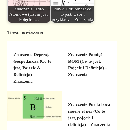
Znaczenie Jądro
Prawo Coulomba: co
Atomowe (Czym jest,
to jest, wzór i
Pojęcie i…
przykłady – Znaczenia
Treść powiązana
Znaczenie Depresja
Znaczenie Pamięć
Gospodarcza (Co to
ROM (Co to jest,
jest, Pojęcie &
Pojęcie i Definicja) –
Definicja) –
Znaczenia
Znaczenia
Znaczenie Por la boca
muere el pez (Co to
jest, pojęcie i
definicja) – Znaczenia