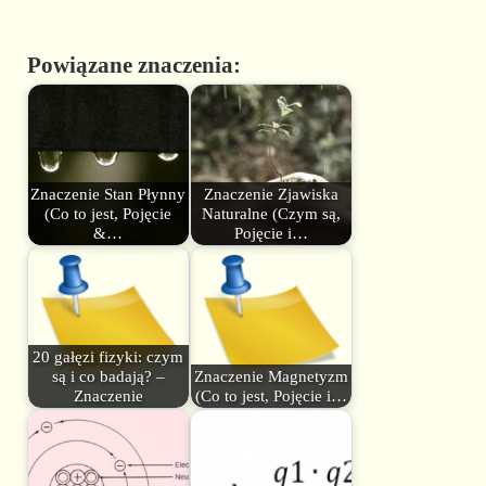
Powiązane znaczenia:
Znaczenie Stan Płynny
Znaczenie Zjawiska
(Co to jest, Pojęcie
Naturalne (Czym są,
&…
Pojęcie i…
20 gałęzi fizyki: czym
są i co badają? –
Znaczenie Magnetyzm
Znaczenie
(Co to jest, Pojęcie i…