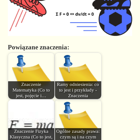
Powiązane znaczenia:
Znaczenie
Ramy odniesienia: co
Matematyka (Co to
to jest i przykłady -
jest, pojęcie i…
Znaczenia
Znaczenie Fizyka
Ogólne zasady prawa:
Klasyczna (Co to jest,
czym są i na czym