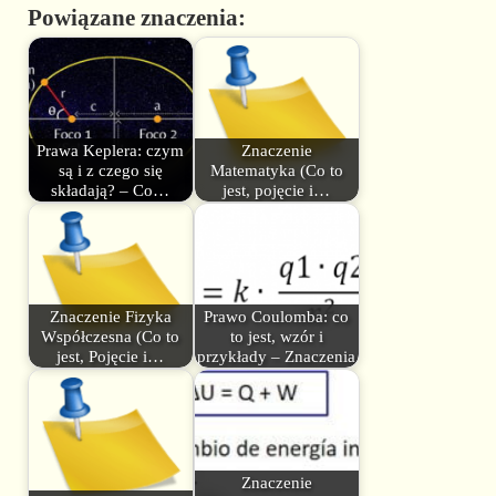
Powiązane znaczenia:
Prawa Keplera: czym
Znaczenie
są i z czego się
Matematyka (Co to
składają? – Co…
jest, pojęcie i…
Znaczenie Fizyka
Prawo Coulomba: co
Współczesna (Co to
to jest, wzór i
jest, Pojęcie i…
przykłady – Znaczenia
Znaczenie