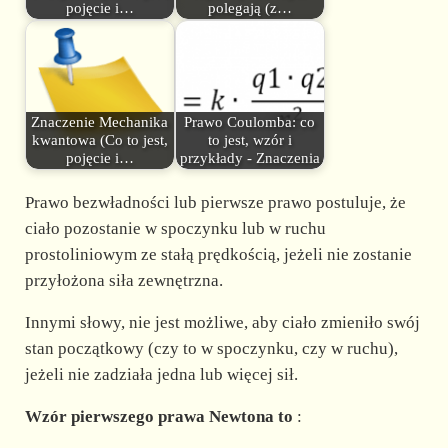
pojęcie i…
polegają (z…
Znaczenie Mechanika
Prawo Coulomba: co
kwantowa (Co to jest,
to jest, wzór i
pojęcie i…
przykłady - Znaczenia
Prawo bezwładności lub pierwsze prawo postuluje, że
ciało pozostanie w spoczynku lub w ruchu
prostoliniowym ze stałą prędkością, jeżeli nie zostanie
przyłożona siła zewnętrzna.
Innymi słowy, nie jest możliwe, aby ciało zmieniło swój
stan początkowy (czy to w spoczynku, czy w ruchu),
jeżeli nie zadziała jedna lub więcej sił.
Wzór pierwszego prawa Newtona to
: