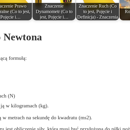
aczenie Prawo
Znaczenie
Znaczenie Ruch (Co
alne (Co to jest,
Dynamometr (Co to
to jest, Pojęcie i
Ro
Pojęcie i…
jest, Pojęcie i…
Definicja) - Znaczenia
o Newtona
ącą formułą:
ach (N)
 ją w kilogramach (kg).
ją w metrach na sekundę do kwadratu (ms2).
jest obliczenie siły, która musi być przyłożona do piłki noż