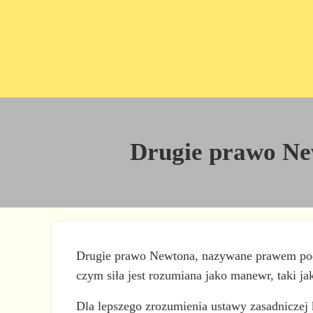
Przejdź do treści
Skip to site footer
Drugie prawo New
Drugie prawo Newtona, nazywane prawem po
czym siła jest rozumiana jako manewr, taki jak
Dla lepszego zrozumienia ustawy zasadniczej