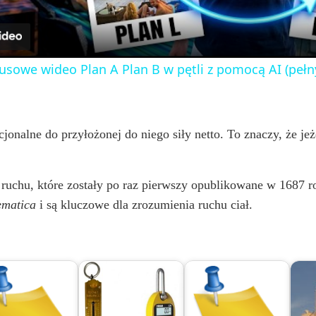
a
y
usowe wideo Plan A Plan B w pętli z pomocą AI (pełn
V
i
cjonalne do przyłożonej do niego siły netto. To znaczy, że je
d
 ruchu, które zostały po raz pierwszy opublikowane w 1687 r
ematica
i są kluczowe dla zrozumienia ruchu ciał.
e
o