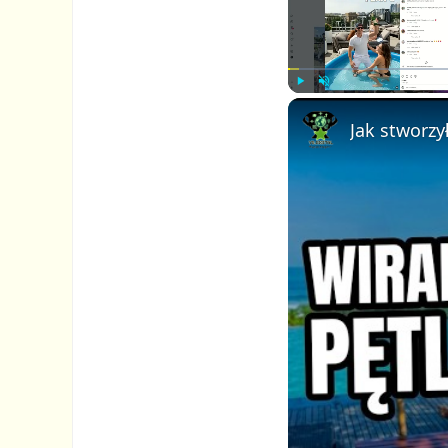
P
U
l
n
a
m
y
u
t
e