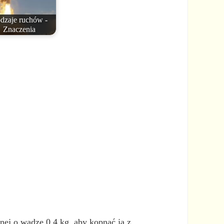
dzaje ruchów -
Znaczenia
nej o wadze 0,4 kg, aby kopnąć ją z