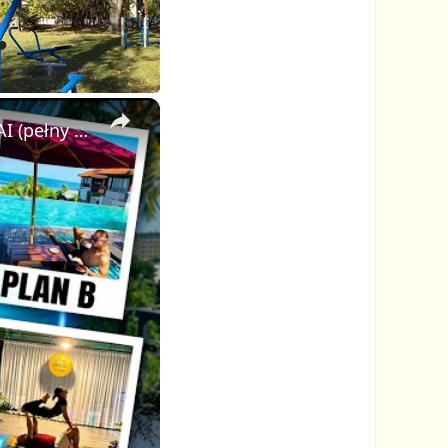
×
Jak stworzyłem wirusowe wideo Plan A Plan B w pętli z pomocą AI (pełny poradnik FlexClip)