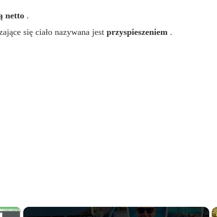
łą netto
.
ające się ciało nazywana jest
przyspieszeniem
.
×