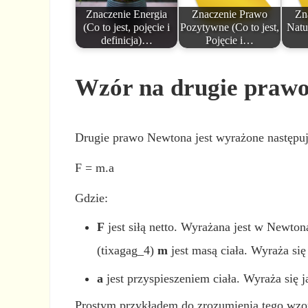
Znaczenie Energia
Znaczenie Prawo
Zn
(Co to jest, pojęcie i
Pozytywne (Co to jest,
Natur
definicja)…
Pojęcie i…
Wzór na drugie praw
Drugie prawo Newtona jest wyrażone następuj
F = m.a
Gdzie:
F
jest siłą netto. Wyrażana jest w Newton
(tixagag_4)
m
jest masą ciała. Wyraża się
a
jest przyspieszeniem ciała. Wyraża się 
Prostym przykładem do zrozumienia tego wzoru 