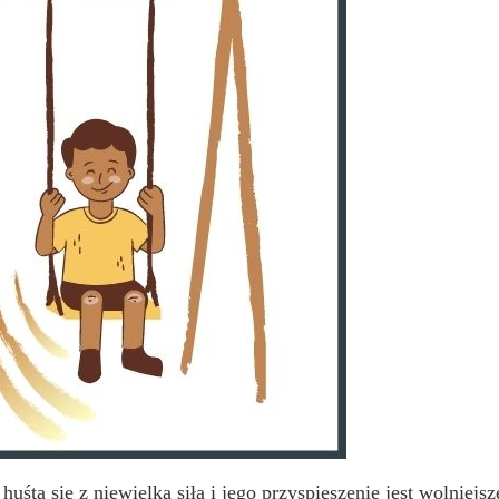
huśta się z niewielką siłą i jego przyspieszenie jest wolniejs