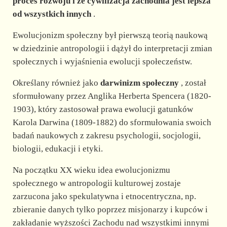
proces rozwoju i że cywilizacja zachodnia jest lepsza
od wszystkich innych
.
Ewolucjonizm społeczny był pierwszą teorią naukową
w dziedzinie antropologii i dążył do interpretacji zmian
społecznych i wyjaśnienia ewolucji społeczeństw.
Określany również jako
darwinizm społeczny
, został
sformułowany przez Anglika Herberta Spencera (1820-
1903), który zastosował prawa ewolucji gatunków
Karola Darwina (1809-1882) do sformułowania swoich
badań naukowych z zakresu psychologii, socjologii,
biologii, edukacji i etyki.
Na początku XX wieku idea ewolucjonizmu
społecznego w antropologii kulturowej zostaje
zarzucona jako spekulatywna i etnocentryczna, np.
zbieranie danych tylko poprzez misjonarzy i kupców i
zakładanie wyższości Zachodu nad wszystkimi innymi