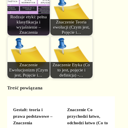
Rodzaje etyki: pełna
klasyfikacja i
Znaczenie Teoria
wyjaśnienie –
ewolucji (Czym jest,
Znaczenia
Pojęcie i…
Znaczenie
Znaczenie Etyka (Co
Ewolucjonizm (Czym
to jest, pojęcie i
jest, Pojęcie i…
definicja) -…
Treść powiązana
Gestalt: teoria i
Znaczenie Co
prawa podstawowe –
przychodzi łatwo,
Znaczenia
odchodzi łatwo (Co to