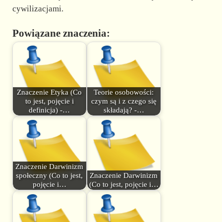
cywilizacjami.
Powiązane znaczenia:
Znaczenie Etyka (Co
Teorie osobowości:
to jest, pojęcie i
czym są i z czego się
definicja) -…
składają? -…
Znaczenie Darwinizm
społeczny (Co to jest,
Znaczenie Darwinizm
pojęcie i…
(Co to jest, pojęcie i…