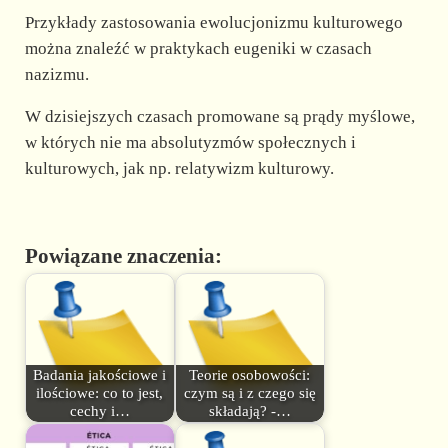
Przykłady zastosowania ewolucjonizmu kulturowego
można znaleźć w praktykach eugeniki w czasach
nazizmu.
W dzisiejszych czasach promowane są prądy myślowe,
w których nie ma absolutyzmów społecznych i
kulturowych, jak np. relatywizm kulturowy.
Powiązane znaczenia:
Badania jakościowe i
Teorie osobowości:
ilościowe: co to jest,
czym są i z czego się
cechy i…
składają? -…