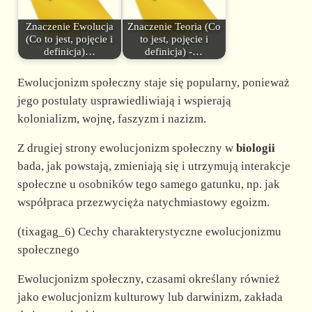
Znaczenie Ewolucja
Znaczenie Teoria (Co
(Co to jest, pojęcie i
to jest, pojęcie i
definicja)…
definicja) -…
Ewolucjonizm społeczny staje się popularny, ponieważ
jego postulaty usprawiedliwiają i wspierają
kolonializm, wojnę, faszyzm i nazizm.
Z drugiej strony ewolucjonizm społeczny w
biologii
bada, jak powstają, zmieniają się i utrzymują interakcje
społeczne u osobników tego samego gatunku, np. jak
współpraca przezwycięża natychmiastowy egoizm.
(tixagag_6) Cechy charakterystyczne ewolucjonizmu
społecznego
Ewolucjonizm społeczny, czasami określany również
jako ewolucjonizm kulturowy lub darwinizm, zakłada