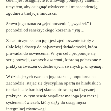
d
celem jest osiągnięcie równowagi pomiędzy ciałem i
umysłem, aby osiągnąć oświecenie i transcendencję,
zgodnie z tradycją hinduską.
e
Słowo joga oznacza „zjednoczenie”, „wysiłek” i
o
pochodzi od sanskryckiego korzenia ”
yuj
„.
Zasadniczym celem jogi jest zjednoczenie istoty z
Całością i dostęp do najwyższej świadomości, która
prowadzi do oświecenia. W tym celu proponuje się
serię pozycji, zwanych
asanami
, które są połączone z
praktyką ćwiczeń oddechowych, zwanych
pranayamą
.
W dzisiejszych czasach joga stała się popularna na
Zachodzie, stając się dyscypliną opartą na hinduskich
teoriach, ale bardziej skoncentrowaną na fizycznej
praktyce. W tym sensie współczesna joga jest raczej
systemem ćwiczeń, który dąży do osiągnięcia
integralnej równowagi.