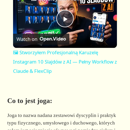
a
m
l
y
u
l
t
s
P
e
c
r
Watch on
e
l
e
🖼️ Stworzyłem Profesjonalną Karuzelę
n
a
Instagram 10 Slajdów z AI — Pełny Workflow z
Claude & FlexClip
y
V
Co to jest joga:
i
Joga to nazwa nadana zestawowi dyscyplin i praktyk
typu fizycznego, umysłowego i duchowego, których