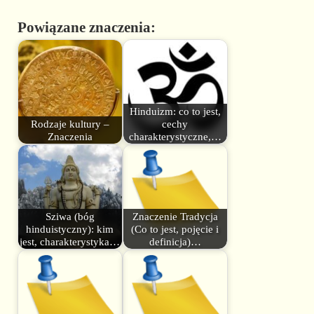
Powiązane znaczenia:
Hinduizm: co to jest,
Rodzaje kultury –
cechy
Znaczenia
charakterystyczne,…
Sziwa (bóg
Znaczenie Tradycja
hinduistyczny): kim
(Co to jest, pojęcie i
jest, charakterystyka…
definicja)…