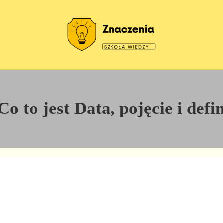
Szkoła wiedzy
Znaczenia
o to jest Data, pojęcie i defi