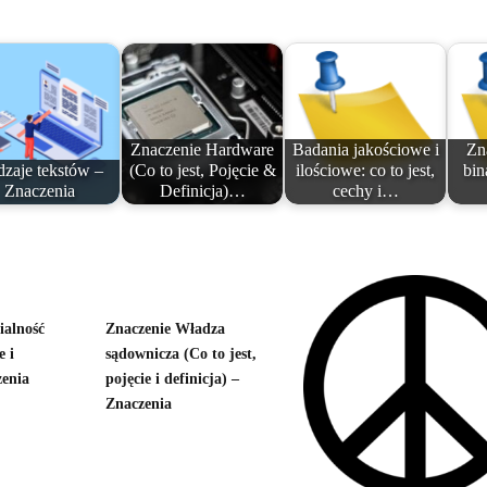
Znaczenie Hardware
Badania jakościowe i
Zn
zaje tekstów –
(Co to jest, Pojęcie &
ilościowe: co to jest,
bin
Znaczenia
Definicja)…
cechy i…
ialność
Znaczenie Władza
e i
sądownicza (Co to jest,
zenia
pojęcie i definicja) –
Znaczenia