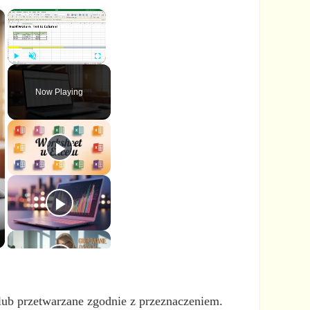
×
×
P
U
F
l
n
u
Now Playing
a
m
l
y
u
l
t
s
e
c
r
e
e
n
 lub przetwarzane zgodnie z przeznaczeniem.