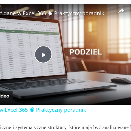
ić dane w Excel 365 🧠 Praktyczny poradnik
P
l
a
 w Excel 365 🧠 Praktyczny poradnik
y
iczne i systematyczne struktury, które mają być analizowane