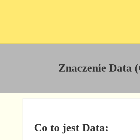
Przejdź do treści
Skip to site footer
Znaczenie Data (C
Co to jest Data: