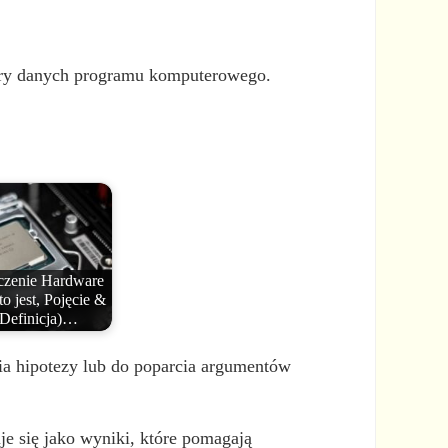
ktury danych programu komputerowego.
czenie Hardware
to jest, Pojęcie &
Definicja)…
a hipotezy lub do poparcia argumentów
uje się jako wyniki, które pomagają