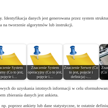
V
i
my. Identyfikacja danych jest generowana przez system stru
a na tworzenie algorytmów lub instrukcji.
d
e
o
aczenie System
Znaczenie System
Znaczenie Serwer (Co
Zna
rny (Co to jest,
operacyjny (Co to jest,
to jest, pojęcie i
(Co 
pojęcie i…
pojęcie i…
definicja) -…
ych do uzyskania istotnych informacji w celu sformułowani
rm zbierania danych jest ankieta.
p. poprzez ankiety lub dane statystyczne, te ostatnie defini