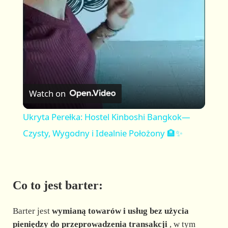
a
y
V
Watch on
i
Ukryta Perełka: Hostel Kinboshi Bangkok—
Czysty, Wygodny i Idealnie Położony 🏨✨
d
e
Co to jest barter:
o
Barter jest
wymianą towarów i usług bez użycia
pieniędzy do przeprowadzenia transakcji
, w tym