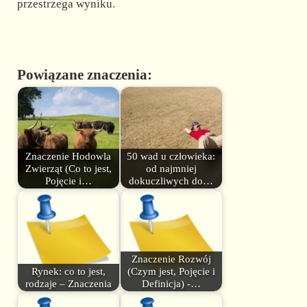
przestrzega wyniku.
Powiązane znaczenia:
Znaczenie Hodowla
50 wad u człowieka:
Zwierząt (Co to jest,
od najmniej
Pojęcie i…
dokuczliwych do…
Znaczenie Rozwój
Rynek: co to jest,
(Czym jest, Pojęcie i
rodzaje – Znaczenia
Definicja) -…