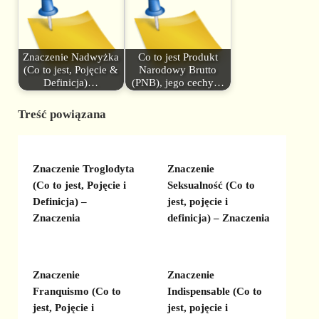
Znaczenie Nadwyżka
Co to jest Produkt
(Co to jest, Pojęcie &
Narodowy Brutto
Definicja)…
(PNB), jego cechy…
Treść powiązana
Znaczenie Troglodyta
Znaczenie
(Co to jest, Pojęcie i
Seksualność (Co to
Definicja) –
jest, pojęcie i
Znaczenia
definicja) – Znaczenia
Znaczenie
Znaczenie
Franquismo (Co to
Indispensable (Co to
jest, Pojęcie i
jest, pojęcie i