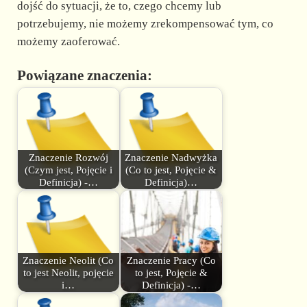
dojść do sytuacji, że to, czego chcemy lub
potrzebujemy, nie możemy zrekompensować tym, co
możemy zaoferować.
Powiązane znaczenia:
Znaczenie Rozwój
Znaczenie Nadwyżka
(Czym jest, Pojęcie i
(Co to jest, Pojęcie &
Definicja) -…
Definicja)…
Znaczenie Neolit (Co
Znaczenie Pracy (Co
to jest Neolit, pojęcie
to jest, Pojęcie &
i…
Definicja) -…