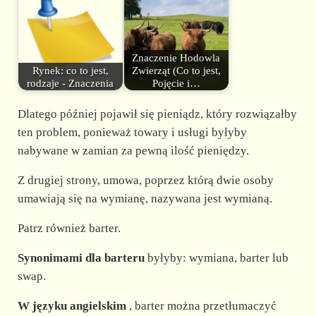
Znaczenie Hodowla
Rynek: co to jest,
Zwierząt (Co to jest,
rodzaje - Znaczenia
Pojęcie i…
Dlatego później pojawił się pieniądz, który rozwiązałby
ten problem, ponieważ towary i usługi byłyby
nabywane w zamian za pewną ilość pieniędzy.
Z drugiej strony, umowa, poprzez którą dwie osoby
umawiają się na wymianę, nazywana jest wymianą.
Patrz również barter.
Synonimami dla barteru
byłyby: wymiana, barter lub
swap.
W języku angielskim
, barter można przetłumaczyć