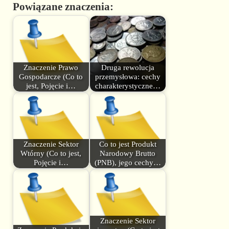
Powiązane znaczenia:
Znaczenie Prawo
Druga rewolucja
Gospodarcze (Co to
przemysłowa: cechy
jest, Pojęcie i…
charakterystyczne…
Znaczenie Sektor
Co to jest Produkt
Wtórny (Co to jest,
Narodowy Brutto
Pojęcie i…
(PNB), jego cechy…
Znaczenie Sektor