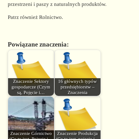
przestrzeni i paszy z naturalnych produktów.
Patrz również Rolnictwo.
Powiązane znaczenia:
Znaczenie Sektory
16 głównych typów
gospodarcze (Czym
przedsiębiorstw –
są, Pojęcie i…
Znaczenia
Znaczenie Górnictwo
Znaczenie Produkcja