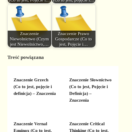
(Co to jest, Pojęcie i…
(Co to jest, pojęcie i…
Znaczenie
Znaczenie Prawo
Niewolnictwo (Czym
Gospodarcze (Co to
jest Niewolnictwo,…
jest, Pojęcie i…
Treść powiązana
Znaczenie Grzech
Znaczenie Słownictwo
(Co to jest, pojęcie i
(Co to jest, Pojęcie i
definicja) – Znaczenia
Definicja) –
Znaczenia
Znaczenie Vernal
Znaczenie Critical
Equinox (Co to jest,
Thinking (Co to jest,