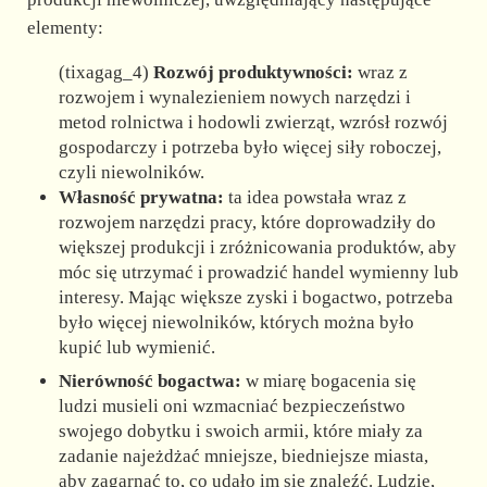
elementy:
(tixagag_4)
Rozwój produktywności:
wraz z
rozwojem i wynalezieniem nowych narzędzi i
metod rolnictwa i hodowli zwierząt, wzrósł rozwój
gospodarczy i potrzeba było więcej siły roboczej,
czyli niewolników.
Własność prywatna:
ta idea powstała wraz z
rozwojem narzędzi pracy, które doprowadziły do
większej produkcji i zróżnicowania produktów, aby
móc się utrzymać i prowadzić handel wymienny lub
interesy. Mając większe zyski i bogactwo, potrzeba
było więcej niewolników, których można było
kupić lub wymienić.
Nierówność bogactwa:
w miarę bogacenia się
ludzi musieli oni wzmacniać bezpieczeństwo
swojego dobytku i swoich armii, które miały za
zadanie najeżdżać mniejsze, biedniejsze miasta,
aby zagarnąć to, co udało im się znaleźć. Ludzie,