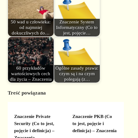
50 wad u człowieka:
Znaczenie System
od najmniej
Informatyczny (Co to
dokuczliwych do…
jest, pojęcie…
60 przykładów
Ogólne zasady prawa:
wartościowych cech
czym są i na czym
dla życia – Znaczenia
polegają (z…
Treść powiązana
Znaczenie Private
Znaczenie PKB (Co
Security (Co to jest,
to jest, pojęcie i
pojęcie i definicja) –
definicja) – Znaczenia
Znaczenia