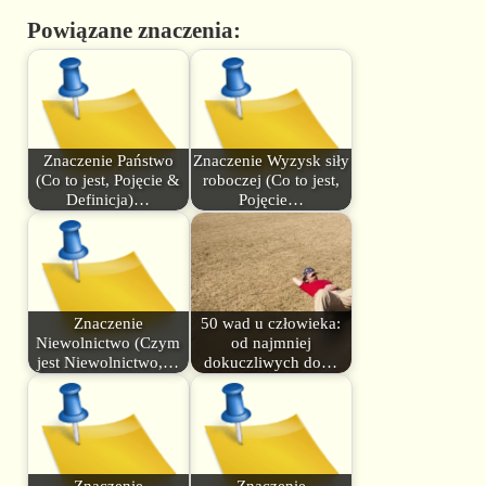
Powiązane znaczenia:
Znaczenie Państwo
Znaczenie Wyzysk siły
(Co to jest, Pojęcie &
roboczej (Co to jest,
Definicja)…
Pojęcie…
Znaczenie
50 wad u człowieka:
Niewolnictwo (Czym
od najmniej
jest Niewolnictwo,…
dokuczliwych do…
Znaczenie
Znaczenie