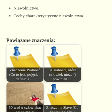
Niewolnictwo.
Cechy charakterystyczne niewolnictwa.
Powiązane znaczenia:
Znaczenie Wolność
31 słabości, które
(Co to jest, pojęcie i
człowiek może (i
definicja)…
powinien)…
50 wad u człowieka:
Znaczenie Slave (Co