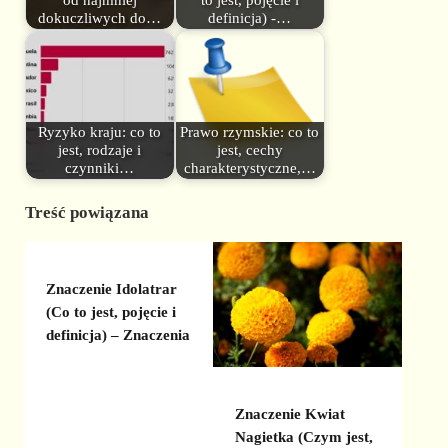
od najmniej
to jest, pojęcie i
dokuczliwych do…
definicja) -…
Ryzyko kraju: co to
Prawo rzymskie: co to
jest, rodzaje i
jest, cechy
czynniki…
charakterystyczne,…
Treść powiązana
Znaczenie Idolatrar
(Co to jest, pojęcie i
definicja) – Znaczenia
Znaczenie Kwiat
Nagietka (Czym jest,