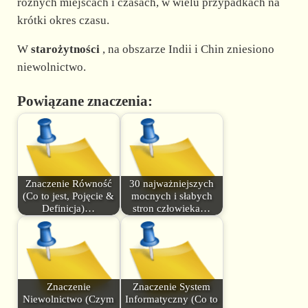
różnych miejscach i czasach, w wielu przypadkach na
krótki okres czasu.
W
starożytności
, na obszarze Indii i Chin zniesiono
niewolnictwo.
Powiązane znaczenia:
Znaczenie Równość
30 najważniejszych
(Co to jest, Pojęcie &
mocnych i słabych
Definicja)…
stron człowieka…
Znaczenie
Znaczenie System
Niewolnictwo (Czym
Informatyczny (Co to