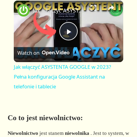
×
P
U
F
Jak włączyć ASYSTENTA GOOGLE w 2023? Pełna konfiguracja Google Assistant na telefonie i tablecie
l
n
u
a
m
l
y
u
l
t
s
P
e
c
r
Watch on
e
l
e
Jak włączyć ASYSTENTA GOOGLE w 2023?
n
a
Pełna konfiguracja Google Assistant na
telefonie i tablecie
y
V
Co to jest niewolnictwo:
i
Niewolnictwo
jest stanem
niewolnika
. Jest to system, w