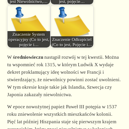
jest Niewolnictwo,…
jest, pojęcie…
Znaczenie System
operacyjny (Co to jest,
Znaczenie Odkupiciel
pojęcie i…
(Co to jest, Pojęcie i…
W
średniowieczu
nastąpił rozwój w tej kwestii. Można
tu wspomnieć rok 1315, w którym Ludwik X wydaje
dekret proklamujący ideę wolności we Francji i
stwierdzający, że niewolnicy powinni zostać uwolnieni.
W tym okresie kraje takie jak Islandia, Szwecja czy
Japonia zakazały niewolnictwa.
W epoce nowożytnej papież Paweł III potępia w 1537
roku zniewolenie wszystkich mieszkańców kolonii.
Pięć lat później Hiszpania staje się pierwszym krajem